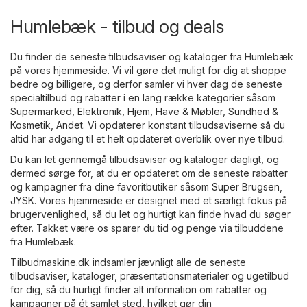
Humlebæk - tilbud og deals
Du finder de seneste tilbudsaviser og kataloger fra Humlebæk
på vores hjemmeside. Vi vil gøre det muligt for dig at shoppe
bedre og billigere, og derfor samler vi hver dag de seneste
specialtilbud og rabatter i en lang række kategorier såsom
Supermarked
,
Elektronik
,
Hjem, Have & Møbler
,
Sundhed &
Kosmetik
,
Andet
. Vi opdaterer konstant tilbudsaviserne så du
altid har adgang til et helt opdateret overblik over nye tilbud.
Du kan let gennemgå tilbudsaviser og kataloger dagligt, og
dermed sørge for, at du er opdateret om de seneste rabatter
og kampagner fra dine favoritbutiker såsom
Super Brugsen
,
JYSK
. Vores hjemmeside er designet med et særligt fokus på
brugervenlighed, så du let og hurtigt kan finde hvad du søger
efter. Takket være os sparer du tid og penge via tilbuddene
fra Humlebæk.
Tilbudmaskine.dk indsamler jævnligt alle de seneste
tilbudsaviser, kataloger, præsentationsmaterialer og ugetilbud
for dig, så du hurtigt finder alt information om rabatter og
kampagner på ét samlet sted, hvilket gør din