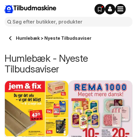
Tilbudmaskine
Humlebæk > Nyeste Tilbudsaviser
Humlebæk - Nyeste
Tilbudsaviser
e