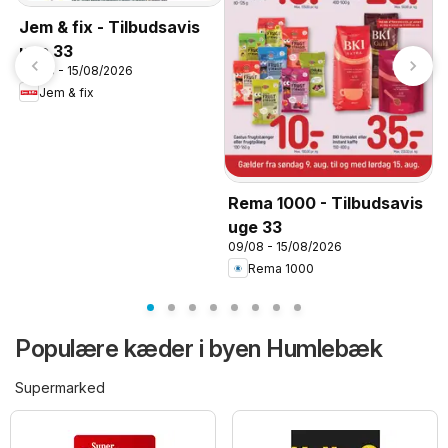
Jem & fix - Tilbudsavis
uge 33
09/08 - 15/08/2026
Jem & fix
L
Rema 1000 - Tilbudsavis
0
uge 33
09/08 - 15/08/2026
Rema 1000
Populære kæder i byen Humlebæk
Supermarked