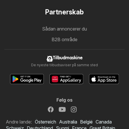
Partnerskab
Sådan annoncerer du
B2B område
Tilbudmaskine
De nyeste tilbudsaviser på samme sted
Følg os
Andre lande:
Österreich
Australia
België
Canada
Schweiz
Deutschland
Suomi
France
Great Britain