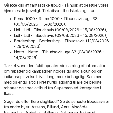
Gå ikke glip af fantastiske tilbud - så husk at besøge vores
hjemmeside jævnligt. Tjek disse tilbudskataloger ud:
Rema 1000 - Rema 1000 - Tilbudsavis uge 33
(09/08/2026 - 15/08/2026)
,
Lidl - Lidl - Tilbudsavis (09/08/2026 - 15/08/2026)
,
Lidl - Lidl - Tilbudsavis (09/08/2026 - 15/08/2026)
,
Bordershop - Bordershop - Tilbudsavis (12/08/2026
- 29/09/2026)
,
Netto - Netto - Tilbudsavis uge 33 (08/08/2026 -
14/08/2026)
.
Takket være den fuldt opdaterede samling af information
om rabatter og kampagner, holdes du altid ajour, og din
indkøbsoplevelse bliver langt mere behagelig. Sammen
med os er du altid sikret hurtig adgang til alle de bedste
rabatter og specialtilbud fra Supermarked-kategorien i
Ikast.
Søger du efter flere slagtilbud? Se de seneste tilbudsaviser
fra andre byer:
Assens
,
Billund
,
Aars
,
Ålsgårde
,
Bjerringbro
,
Aabybro
,
Ballerup
,
Aabenraa
,
Birkerød
,