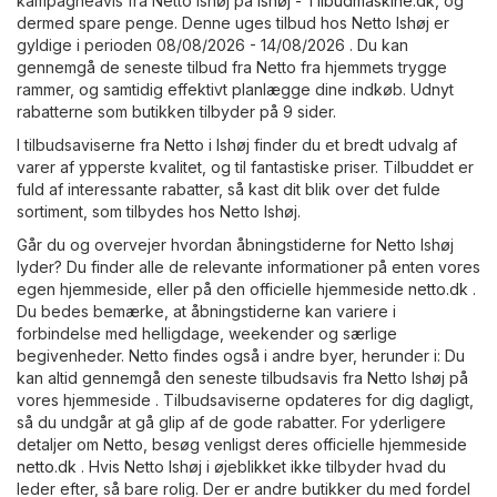
kampagneavis fra Netto Ishøj på
Ishøj - Tilbudmaskine.dk
, og
dermed spare penge. Denne uges tilbud hos Netto Ishøj er
gyldige i perioden 08/08/2026 - 14/08/2026 . Du kan
gennemgå de seneste tilbud fra Netto fra hjemmets trygge
rammer, og samtidig effektivt planlægge dine indkøb. Udnyt
rabatterne som butikken tilbyder på 9 sider.
I tilbudsaviserne fra Netto i Ishøj finder du et bredt udvalg af
varer af ypperste kvalitet, og til fantastiske priser. Tilbuddet er
fuld af interessante rabatter, så kast dit blik over det fulde
sortiment, som tilbydes hos Netto Ishøj.
Går du og overvejer hvordan åbningstiderne for Netto Ishøj
lyder? Du finder alle de relevante informationer på enten vores
egen hjemmeside, eller på den officielle hjemmeside
netto.dk
.
Du bedes bemærke, at åbningstiderne kan variere i
forbindelse med helligdage, weekender og særlige
begivenheder. Netto findes også i andre byer, herunder i: Du
kan altid gennemgå den seneste tilbudsavis fra Netto Ishøj på
vores hjemmeside . Tilbudsaviserne opdateres for dig dagligt,
så du undgår at gå glip af de gode rabatter. For yderligere
detaljer om Netto, besøg venligst deres officielle hjemmeside
netto.dk
. Hvis Netto Ishøj i øjeblikket ikke tilbyder hvad du
leder efter, så bare rolig. Der er andre butikker du med fordel