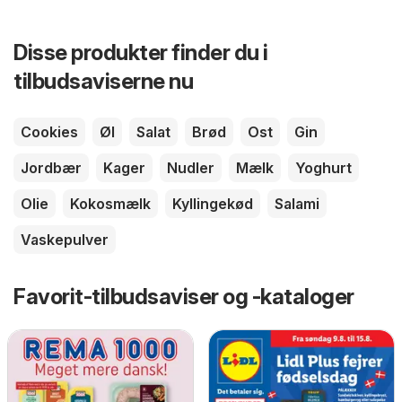
Disse produkter finder du i
tilbudsaviserne nu
Cookies
Øl
Salat
Brød
Ost
Gin
Jordbær
Kager
Nudler
Mælk
Yoghurt
Olie
Kokosmælk
Kyllingekød
Salami
Vaskepulver
Favorit-tilbudsaviser og -kataloger