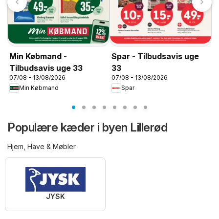
M
Min Købmand -
Spar - Tilbudsavis uge
3
Tilbudsavis uge 33
33
0
07/08 - 13/08/2026
07/08 - 13/08/2026
Min Købmand
Spar
Populære kæder i byen Lillerød
Hjem, Have & Møbler
JYSK