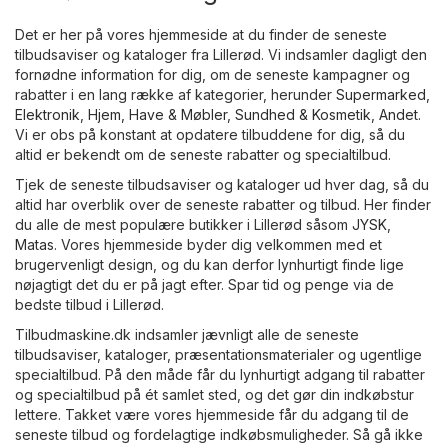
Det er her på vores hjemmeside at du finder de seneste
tilbudsaviser og kataloger fra Lillerød. Vi indsamler dagligt den
fornødne information for dig, om de seneste kampagner og
rabatter i en lang række af kategorier, herunder
Supermarked
,
Elektronik
,
Hjem, Have & Møbler
,
Sundhed & Kosmetik
,
Andet
.
Vi er obs på konstant at opdatere tilbuddene for dig, så du
altid er bekendt om de seneste rabatter og specialtilbud.
Tjek de seneste tilbudsaviser og kataloger ud hver dag, så du
altid har overblik over de seneste rabatter og tilbud. Her finder
du alle de mest populære butikker i Lillerød såsom
JYSK
,
Matas
. Vores hjemmeside byder dig velkommen med et
brugervenligt design, og du kan derfor lynhurtigt finde lige
nøjagtigt det du er på jagt efter. Spar tid og penge via de
bedste tilbud i Lillerød.
Tilbudmaskine.dk indsamler jævnligt alle de seneste
tilbudsaviser, kataloger, præsentationsmaterialer og ugentlige
specialtilbud. På den måde får du lynhurtigt adgang til rabatter
og specialtilbud på ét samlet sted, og det gør din indkøbstur
lettere. Takket være vores hjemmeside får du adgang til de
seneste tilbud og fordelagtige indkøbsmuligheder. Så gå ikke