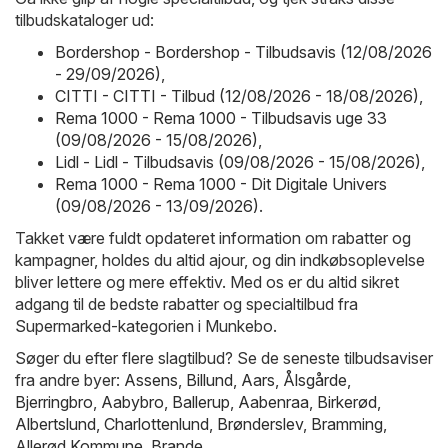
tilbudskataloger ud:
Bordershop - Bordershop - Tilbudsavis (12/08/2026
- 29/09/2026)
,
CITTI - CITTI - Tilbud (12/08/2026 - 18/08/2026)
,
Rema 1000 - Rema 1000 - Tilbudsavis uge 33
(09/08/2026 - 15/08/2026)
,
Lidl - Lidl - Tilbudsavis (09/08/2026 - 15/08/2026)
,
Rema 1000 - Rema 1000 - Dit Digitale Univers
(09/08/2026 - 13/09/2026)
.
Takket være fuldt opdateret information om rabatter og
kampagner, holdes du altid ajour, og din indkøbsoplevelse
bliver lettere og mere effektiv. Med os er du altid sikret
adgang til de bedste rabatter og specialtilbud fra
Supermarked-kategorien i Munkebo.
Søger du efter flere slagtilbud? Se de seneste tilbudsaviser
fra andre byer:
Assens
,
Billund
,
Aars
,
Ålsgårde
,
Bjerringbro
,
Aabybro
,
Ballerup
,
Aabenraa
,
Birkerød
,
Albertslund
,
Charlottenlund
,
Brønderslev
,
Bramming
,
Allerød Kommune
,
Brande
.