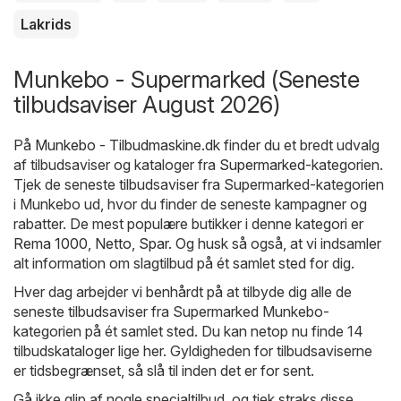
Lakrids
Munkebo - Supermarked (Seneste
tilbudsaviser August 2026)
På
Munkebo - Tilbudmaskine.dk
finder du et bredt udvalg
af tilbudsaviser og kataloger fra
Supermarked
-kategorien.
Tjek de seneste tilbudsaviser fra Supermarked-kategorien
i Munkebo ud, hvor du finder de seneste kampagner og
rabatter. De mest populære butikker i denne kategori er
Rema 1000
,
Netto
,
Spar
. Og husk så også, at vi indsamler
alt information om slagtilbud på ét samlet sted for dig.
Hver dag arbejder vi benhårdt på at tilbyde dig alle de
seneste tilbudsaviser fra Supermarked Munkebo-
kategorien på ét samlet sted. Du kan netop nu finde 14
tilbudskataloger lige her. Gyldigheden for tilbudsaviserne
er tidsbegrænset, så slå til inden det er for sent.
Gå ikke glip af nogle specialtilbud, og tjek straks disse