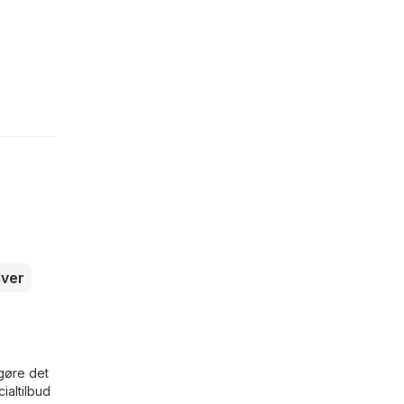
lver
 gøre det
ialtilbud