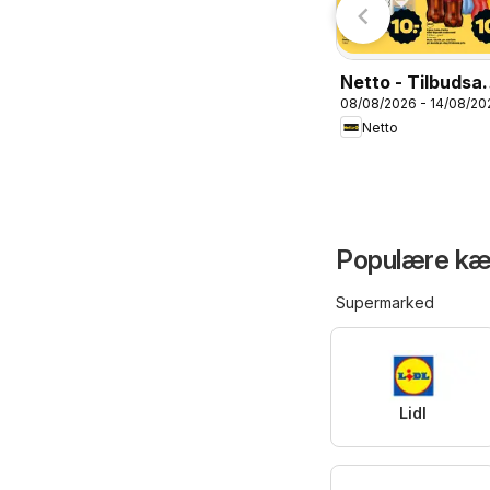
Netto - Tilbudsav
08/08/2026 - 14/08/20
uge 33
Netto
Populære kæd
Supermarked
Lidl