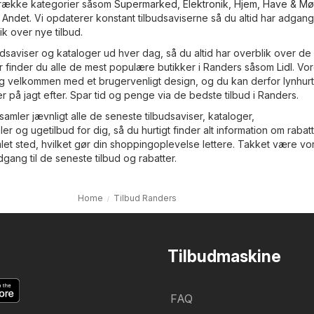
g række kategorier såsom
Supermarked
,
Elektronik
,
Hjem, Have & Mø
,
Andet
. Vi opdaterer konstant tilbudsaviserne så du altid har adgang t
ik over nye tilbud.
dsaviser og kataloger ud hver dag, så du altid har overblik over de
er finder du alle de mest populære butikker i Randers såsom
Lidl
. Vo
 velkommen med et brugervenligt design, og du kan derfor lynhurti
er på jagt efter. Spar tid og penge via de bedste tilbud i Randers.
amler jævnligt alle de seneste tilbudsaviser, kataloger,
er og ugetilbud for dig, så du hurtigt finder alt information om rabat
et sted, hvilket gør din shoppingoplevelse lettere. Takket være vo
ang til de seneste tilbud og rabatter.
Home
Tilbud Randers
Tilbudmaskine
FAQ