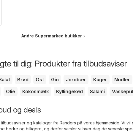
Andre Supermarked butikker
te til dig: Produkter fra tilbudsaviser
Salat
Brød
Ost
Gin
Jordbær
Kager
Nudler
Olie
Kokosmælk
Kyllingekød
Salami
Vaskepu
lbud og deals
tilbudsaviser og kataloger fra Randers på vores hjemmeside. Vi vil
ppe bedre og billigere, og derfor samler vi hver dag de seneste spec