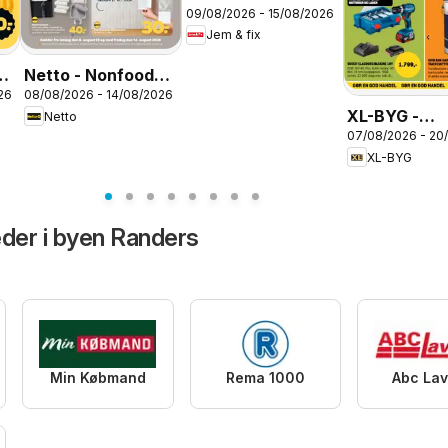
09/08/2026 - 15/08/2026
Tilbudsavis uge 33
Jem & fix
is
Netto - Nonfood
26
08/08/2026 - 14/08/2026
uge 33
XL-BYG -
Netto
07/08/2026 - 20
Tilbudsavis
XL-BYG
er i byen Randers
Min Købmand
Rema 1000
Abc Lav