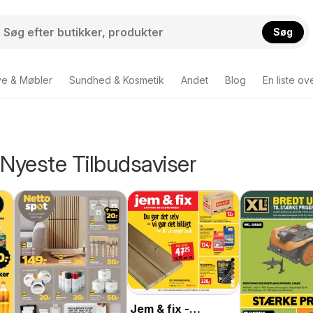
Søg
ve & Møbler
Sundhed & Kosmetik
Andet
Blog
En liste ov
Nyeste Tilbudsaviser
Jem & fix -