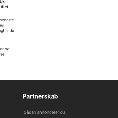
bler
,
il et
 seneste
res
gt finde
ter og
res
Partnerskab
Sådan annoncerer du