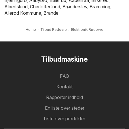
Bjerringbro
,
Aabybro
,
Ballerup
,
Aabenraa
,
Birkerød
,
Albertslund
,
Charlottenlund
,
Brønderslev
,
Bramming
,
Allerød Kommune
,
Brande
.
Home
Tilbud Rødovre
Elektronik Rødovre
Tilbudmaskine
FAQ
Kontakt
Rapporter indhold
En liste over steder
Liste over produkter