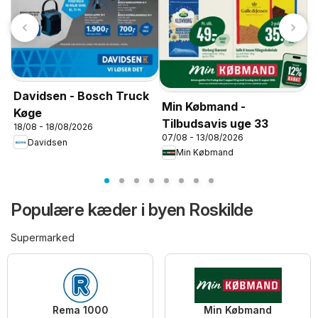
Davidsen - Bosch Truck
Min Købmand -
S
Køge
Tilbudsavis uge 33
3
18/08 - 18/08/2026
07/08 - 13/08/2026
0
Davidsen
Min Købmand
Populære kæder i byen Roskilde
Supermarked
Rema 1000
Min Købmand