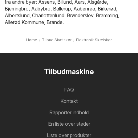
fra andre byer:
Assens
,
Billund
,
Aars
,
Ålsgårde
,
Bjerringbro
,
Aabybro
,
Ballerup
,
Aabenraa
,
Birkerød
,
Albertslund
,
Charlottenlund
,
Brønderslev
,
Bramming
,
Allerød Kommune
,
Brande
.
Home
Tilbud Skælskør
Elektronik Skælskør
Tilbudmaskine
FAQ
Kontakt
Rapporter indhold
En liste over steder
Liste over produkter