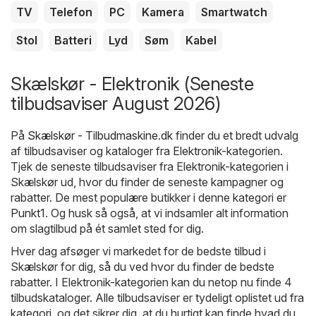
TV
Telefon
PC
Kamera
Smartwatch
Stol
Batteri
Lyd
Søm
Kabel
Skælskør - Elektronik (Seneste
tilbudsaviser August 2026)
På
Skælskør - Tilbudmaskine.dk
finder du et bredt udvalg
af tilbudsaviser og kataloger fra
Elektronik
-kategorien.
Tjek de seneste tilbudsaviser fra Elektronik-kategorien i
Skælskør ud, hvor du finder de seneste kampagner og
rabatter. De mest populære butikker i denne kategori er
Punkt1
. Og husk så også, at vi indsamler alt information
om slagtilbud på ét samlet sted for dig.
Hver dag afsøger vi markedet for de bedste tilbud i
Skælskør for dig, så du ved hvor du finder de bedste
rabatter. I Elektronik-kategorien kan du netop nu finde 4
tilbudskataloger. Alle tilbudsaviser er tydeligt oplistet ud fra
kategori, og det sikrer dig, at du hurtigt kan finde hvad du