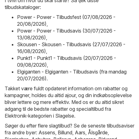
I tvivl om hvor du skal starte? Så tjek disse
tilbudskataloger:
Power - Power - Tilbudsfest (07/08/2026 -
20/08/2026)
,
Power - Power - Tilbudsavis (30/07/2026 -
13/08/2026)
,
Skousen - Skousen - Tilbudsavis (27/07/2026 -
16/08/2026)
,
Punkt1 - Punkt1 - Tilbudsavis (20/07/2026 -
09/08/2026)
,
Elgiganten - Elgiganten - Tilbudsavis (fra mandag
20/07/2026)
.
Takket være fuldt opdateret information om rabatter og
kampagner, holdes du altid ajour, og din indkøbsoplevelse
bliver lettere og mere effektiv. Med os er du altid sikret
adgang til de bedste rabatter og specialtilbud fra
Elektronik-kategorien i Slagelse.
Søger du efter flere slagtilbud? Se de seneste tilbudsaviser
fra andre byer:
Assens
,
Billund
,
Aars
,
Ålsgårde
,