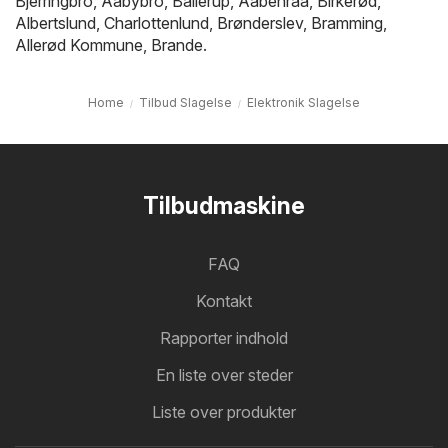
Bjerringbro
,
Aabybro
,
Ballerup
,
Aabenraa
,
Birkerød
,
Albertslund
,
Charlottenlund
,
Brønderslev
,
Bramming
,
Allerød Kommune
,
Brande
.
Home
Tilbud Slagelse
Elektronik Slagelse
Tilbudmaskine
FAQ
Kontakt
Rapporter indhold
En liste over steder
Liste over produkter