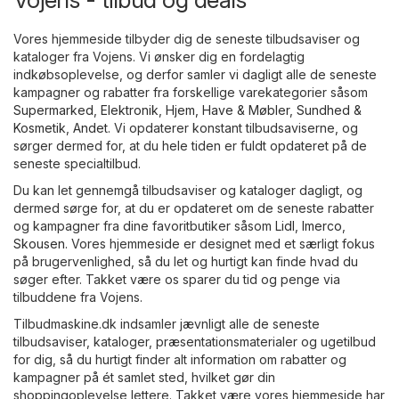
Vores hjemmeside tilbyder dig de seneste tilbudsaviser og
kataloger fra Vojens. Vi ønsker dig en fordelagtig
indkøbsoplevelse, og derfor samler vi dagligt alle de seneste
kampagner og rabatter fra forskellige varekategorier såsom
Supermarked
,
Elektronik
,
Hjem, Have & Møbler
,
Sundhed &
Kosmetik
,
Andet
. Vi opdaterer konstant tilbudsaviserne, og
sørger dermed for, at du hele tiden er fuldt opdateret på de
seneste specialtilbud.
Du kan let gennemgå tilbudsaviser og kataloger dagligt, og
dermed sørge for, at du er opdateret om de seneste rabatter
og kampagner fra dine favoritbutiker såsom
Lidl
,
Imerco
,
Skousen
. Vores hjemmeside er designet med et særligt fokus
på brugervenlighed, så du let og hurtigt kan finde hvad du
søger efter. Takket være os sparer du tid og penge via
tilbuddene fra Vojens.
Tilbudmaskine.dk indsamler jævnligt alle de seneste
tilbudsaviser, kataloger, præsentationsmaterialer og ugetilbud
for dig, så du hurtigt finder alt information om rabatter og
kampagner på ét samlet sted, hvilket gør din
shoppingoplevelse lettere. Takket være vores hjemmeside har