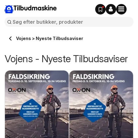
Tilbudmaskine
Vojens > Nyeste Tilbudsaviser
Vojens - Nyeste Tilbudsaviser
is
J