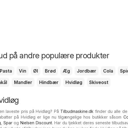
bud på andre populære produkter
Pasta
Vin
Øl
Brød
Æg
Jordbær
Cola
Spi
kål
Mandler
Hindbær
Hvidløg
Skiveost
vidløg
den laveste pris på Hvidløg? På
Tilbudmaskine.dk
finder du alle de
Rabatter på Hvidløg er lige nu tilgængelige hos butikker såsom
C
g
,
Spar
og
Nielsen Discount
. Har du tjekket deres seneste tilbudsa