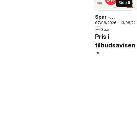
Side
5
Spar -
07/08/2026 - 13/08/20
Tilbudsavis uge
Spar
33
Pris i
tilbudsavisen