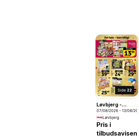
Side
22
Løvbjerg -
07/08/2026 - 13/08/20
Tilbudsavis uge
Løvbjerg
33
Pris i
tilbudsavisen