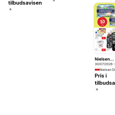
tilbudsavisen
Nielsen
30/07/2026 
Discount 
Nielsen D
Tilbudsav
Pris i
tilbuds