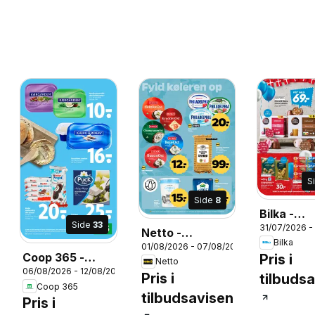
S
Side
8
Bilka -
Side
33
31/07/2026 -
Tilbudsav
Netto -
Bilka
32
01/08/2026 - 07/08/2026
Tilbudsavis uge
26
Coop 365 -
Pris i
Netto
32
06/08/2026 - 12/08/2026
Tilbudsavis uge
Pris i
tilbuds
Coop 365
32
tilbudsavisen
Pris i