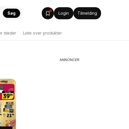
Søg
Login
Tilmelding
er steder
Liste over produkter
ANNONCER