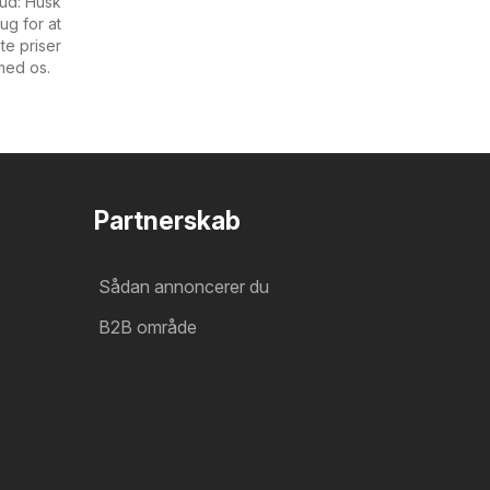
bud: Husk
ug for at
te priser
med os.
Partnerskab
Sådan annoncerer du
B2B område