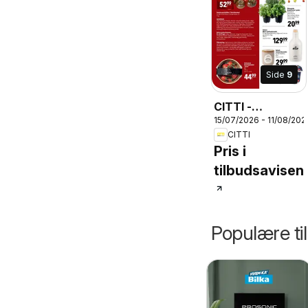
Side
9
CITTI -
15/07/2026 - 11/08/202
Tilbudsavis uge
CITTI
29 - 32
Pris i
tilbudsavisen
Populære ti