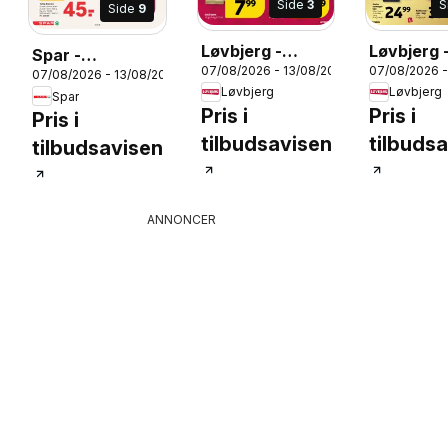
Side
3
S
Side
9
Løvbjerg -
Løvbjerg 
Spar -
07/08/2026 - 13/08/2026
07/08/2026 -
Tilbudsavis uge
Tilbudsav
26
07/08/2026 - 13/08/2026
Tilbudsavis uge
Løvbjerg
Løvbjerg
33
33
Spar
33
Pris i
Pris i
Pris i
tilbudsavisen
tilbuds
tilbudsavisen
ANNONCER