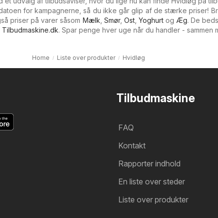
d et udvalg af tilbudsaviser, hvor du lige nu kan finde Hvidløg på til
sdatoen for kampagnerne, så du ikke går glip af de stærke priser! Br
så priser på varer såsom
Mælk
,
Smør
,
Ost
,
Yoghurt
og
Æg
. De beds
a
Tilbudmaskine.dk
. Spar penge hver uge når du handler - sammen 
Home
Liste over produkter
Hvidløg
Tilbudmaskine
FAQ
Kontakt
Rapporter indhold
En liste over steder
Liste over produkter