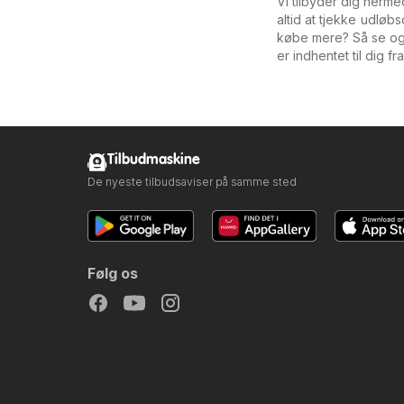
Vi tilbyder dig herme
altid at tjekke udløb
købe mere? Så se og
er indhentet til dig fr
Tilbudmaskine
De nyeste tilbudsaviser på samme sted
Følg os