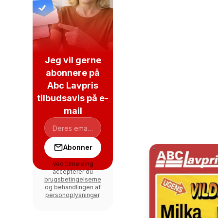
Jeg vil gerne
abonnere på
Abc Lavpris
tilbudsavis på e-
mail
Abonner
Ved tilmelding
accepterer du
brugsbetingelserne
og
behandlingen af
personoplysninger
.