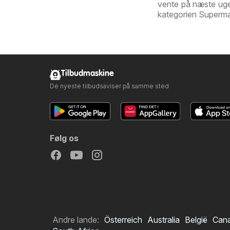
vente på næste uges
kategorien Superma
Tilbudmaskine
De nyeste tilbudsaviser på samme sted
Følg os
Andre lande:
Österreich
Australia
België
Can