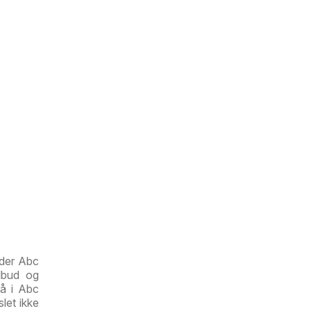
yder Abc
lbud og
så i Abc
slet ikke