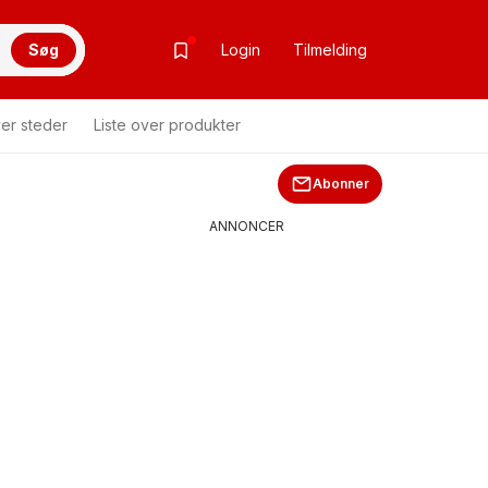
Søg
Login
Tilmelding
ver steder
Liste over produkter
Abonner
ANNONCER