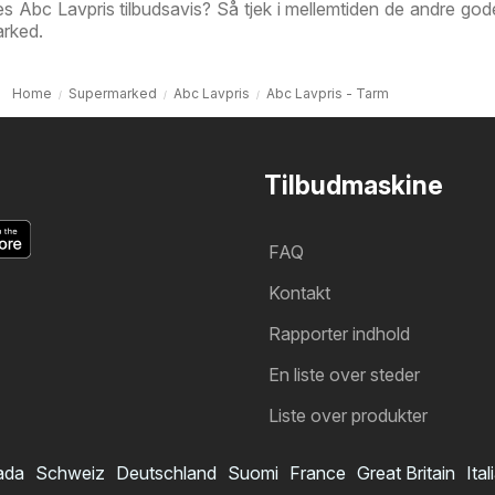
 Abc Lavpris tilbudsavis? Så tjek i mellemtiden de andre gode 
rked.
Home
Supermarked
Abc Lavpris
Abc Lavpris - Tarm
Tilbudmaskine
FAQ
Kontakt
Rapporter indhold
En liste over steder
Liste over produkter
ada
Schweiz
Deutschland
Suomi
France
Great Britain
Ital