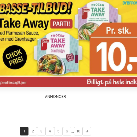
ANNONCER
...
1
2
3
4
5
6
16