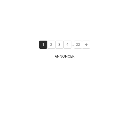
...
1
2
3
4
22
ANNONCER