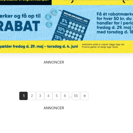
ANNONCER
...
1
2
3
4
5
6
55
ANNONCER