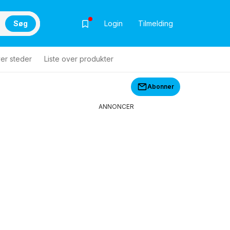
Søg
Login
Tilmelding
ver steder
Liste over produkter
Abonner
ANNONCER