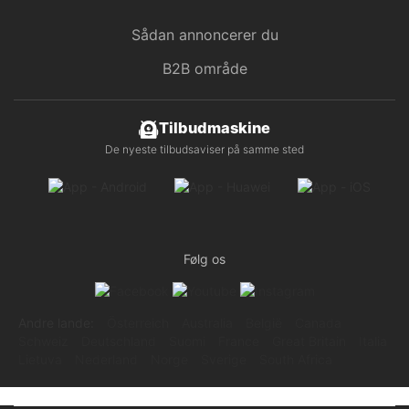
Sådan annoncerer du
B2B område
Tilbudmaskine
De nyeste tilbudsaviser på samme sted
Følg os
Andre lande:
Österreich
Australia
België
Canada
Schweiz
Deutschland
Suomi
France
Great Britain
Italia
Lietuva
Nederland
Norge
Sverige
South Africa