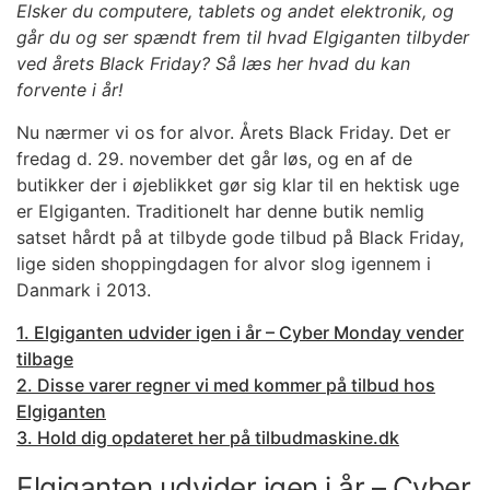
Elsker du computere, tablets og andet elektronik, og
går du og ser spændt frem til hvad Elgiganten tilbyder
ved årets Black Friday? Så læs her hvad du kan
forvente i år!
Nu nærmer vi os for alvor. Årets Black Friday. Det er
fredag d. 29. november det går løs, og en af de
butikker der i øjeblikket gør sig klar til en hektisk uge
er Elgiganten. Traditionelt har denne butik nemlig
satset hårdt på at tilbyde gode tilbud på Black Friday,
lige siden shoppingdagen for alvor slog igennem i
Danmark i 2013.
1. Elgiganten udvider igen i år – Cyber Monday vender
tilbage
2. Disse varer regner vi med kommer på tilbud hos
Elgiganten
3. Hold dig opdateret her på tilbudmaskine.dk
Elgiganten udvider igen i år – Cyber