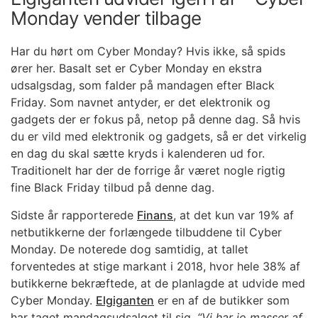
Monday vender tilbage
Har du hørt om Cyber Monday? Hvis ikke, så spids
ører her. Basalt set er Cyber Monday en ekstra
udsalgsdag, som falder på mandagen efter Black
Friday. Som navnet antyder, er det elektronik og
gadgets der er fokus på, netop på denne dag. Så hvis
du er vild med elektronik og gadgets, så er det virkelig
en dag du skal sætte kryds i kalenderen ud for.
Traditionelt har der de forrige år været nogle rigtig
fine Black Friday tilbud på denne dag.
Sidste år rapporterede
Finans
, at det kun var 19% af
netbutikkerne der forlængede tilbuddene til Cyber
Monday. De noterede dog samtidig, at tallet
forventedes at stige markant i 2018, hvor hele 38% af
butikkerne bekræftede, at de planlagde at udvide med
Cyber Monday.
Elgiganten
er en af de butikker som
har taget mandagsudsalget til sig.
“Vi har jo masser af