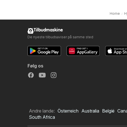
Home
H
Tilbudmaskine
De nyeste tilbudsaviser på samme sted
Følg os
Andre lande:
Österreich
Australia
België
Can
South Africa