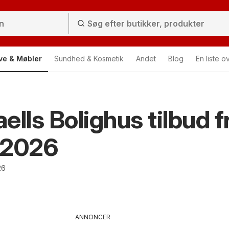
ve & Møbler
Sundhed & Kosmetik
Andet
Blog
En liste o
ells Bolighus tilbud f
/2026
26
ANNONCER