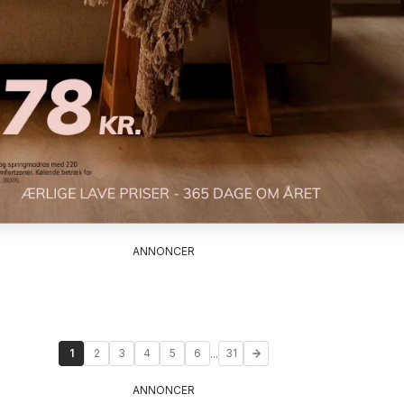
ANNONCER
...
1
2
3
4
5
6
31
ANNONCER