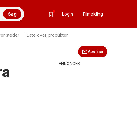
Søg
Login
Tilmelding
ver steder
Liste over produkter
Abonner
ANNONCER
ra