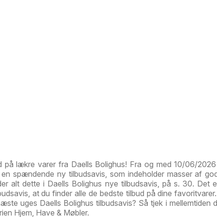
d på lækre varer fra Daells Bolighus! Fra og med 10/06/2026 
g en spændende ny tilbudsavis, som indeholder masser af god
der alt dette i Daells Bolighus nye tilbudsavis, på s. 30. Det e
budsavis, at du finder alle de bedste tilbud på dine favoritvare
næste uges Daells Bolighus tilbudsavis? Så tjek i mellemtiden 
orien Hjem, Have & Møbler.