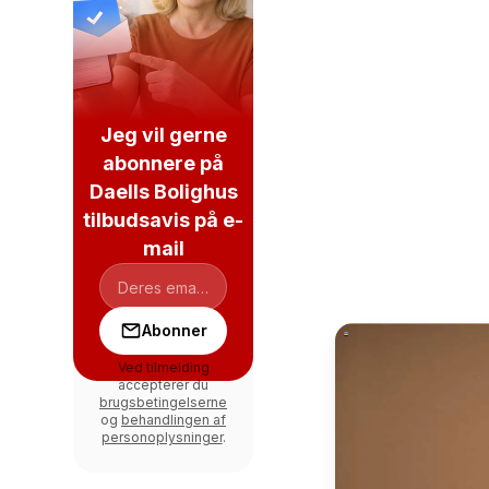
Jeg vil gerne
abonnere på
Daells Bolighus
tilbudsavis på e-
mail
Abonner
Ved tilmelding
accepterer du
brugsbetingelserne
og
behandlingen af
personoplysninger
.