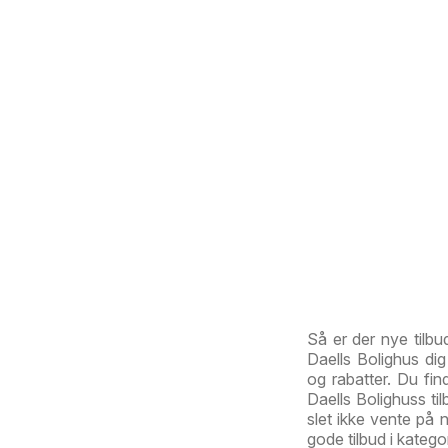
Så er der nye tilbu
Daells Bolighus di
og rabatter. Du fin
Daells Bolighuss til
slet ikke vente på 
gode tilbud i kateg