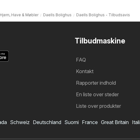
Hjem, Have & Møbler
Daells Bolighus
Daells Bolighus - Tilbudsavis
Tilbudmaskine
FAQ
Kontakt
Rapporter indhold
En liste over steder
Liste over produkter
ada
Schweiz
Deutschland
Suomi
France
Great Britain
Ital