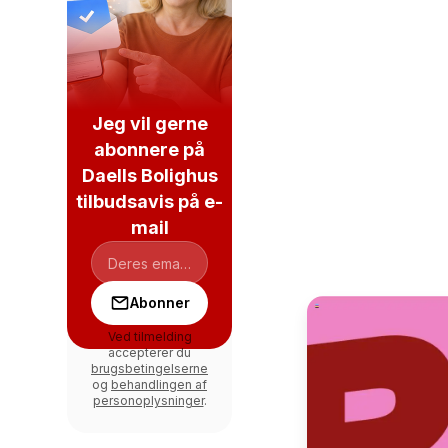
Jeg vil gerne
abonnere på
Daells Bolighus
tilbudsavis på e-
mail
Abonner
Ved tilmelding
accepterer du
brugsbetingelserne
og
behandlingen af
personoplysninger
.