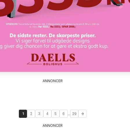
ANNONCER
...
1
2
3
4
5
6
29
ANNONCER