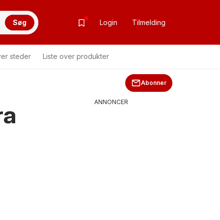
Søg
Login
Tilmelding
ver steder
Liste over produkter
Abonner
ANNONCER
ra