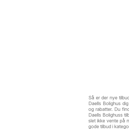
Så er der nye tilbu
Daells Bolighus di
og rabatter. Du fin
Daells Bolighuss til
slet ikke vente på 
gode tilbud i kateg