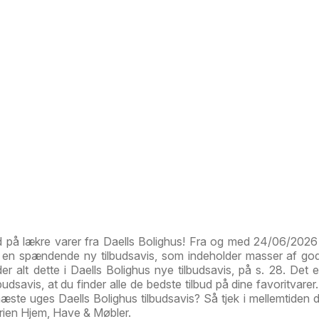
d på lækre varer fra Daells Bolighus! Fra og med 24/06/2026 
g en spændende ny tilbudsavis, som indeholder masser af god
der alt dette i Daells Bolighus nye tilbudsavis, på s. 28. Det e
budsavis, at du finder alle de bedste tilbud på dine favoritvare
næste uges Daells Bolighus tilbudsavis? Så tjek i mellemtiden 
orien Hjem, Have & Møbler.