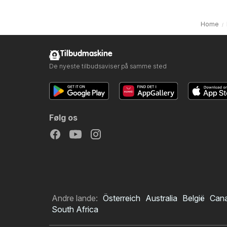
Home
Tilbudmaskine
De nyeste tilbudsaviser på samme sted
Følg os
Andre lande:
Österreich
Australia
België
Can
South Africa