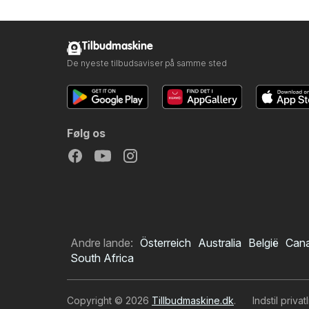
Tilbudmaskine
De nyeste tilbudsaviser på samme sted
Følg os
Andre lande:
Österreich
Australia
België
Can
South Africa
Copyright © 2026
Tillbudmaskine.dk
.
Indstil privat