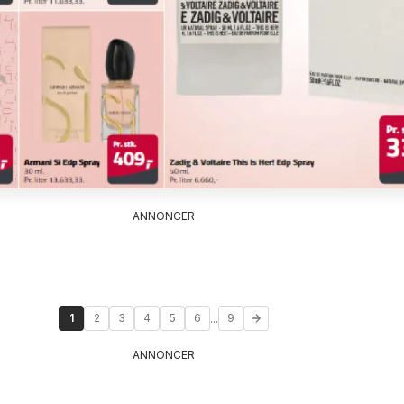
ANNONCER
...
1
2
3
4
5
6
9
ANNONCER