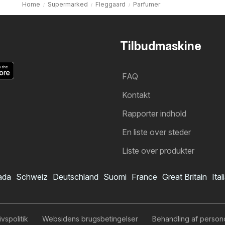
Home
Supermarked
Fleggaard
Parfumer
Tilbudmaskine
FAQ
Kontakt
Rapporter indhold
En liste over steder
Liste over produkter
ada
Schweiz
Deutschland
Suomi
France
Great Britain
Ital
Fleggaard tilbudsavis
Jeg vil gerne abonnere på tilbudsavisen
livspolitik
Websidens brugsbetingelser
Behandling af person