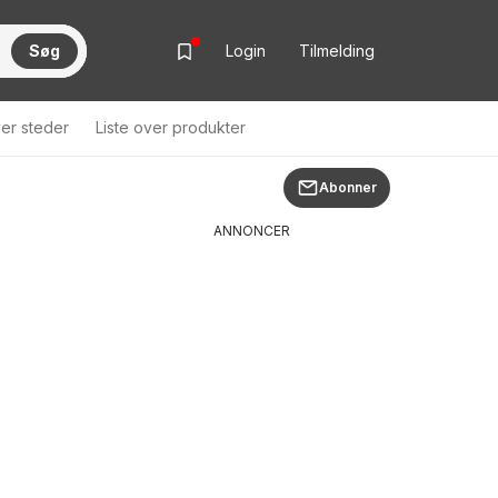
Søg
Login
Tilmelding
ver steder
Liste over produkter
Abonner
ANNONCER