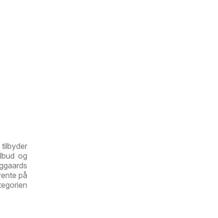
tilbyder
ilbud og
eggaards
 vente på
tegorien