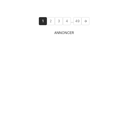
...
1
2
3
4
49
ANNONCER