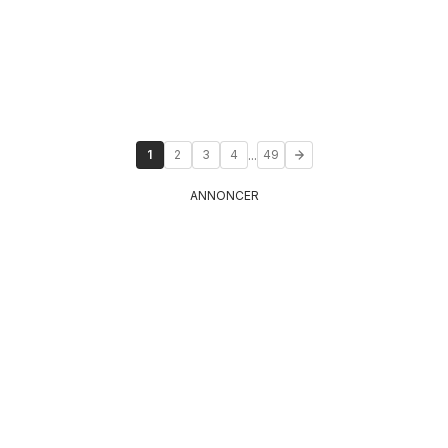
...
1
2
3
4
49
ANNONCER