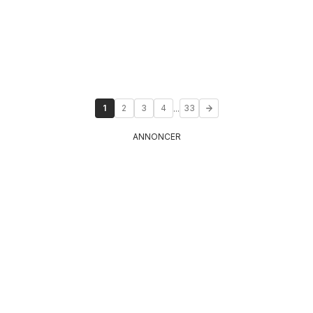
...
1
2
3
4
33
ANNONCER