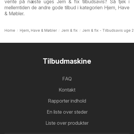
vente på næste uges Jem & fix tilbudsavis? Så tjek i
mellemtiden de andre gode tilbud i kategorien Hjem, Have
& Møbler.
Home
Hjem, Have & Møbler
Jem & fix
Jem & fix - Tilbudsavis uge 2
Tilbudmaskine
FAQ
Kontakt
Rapporter indhold
En liste over steder
Liste over produkter