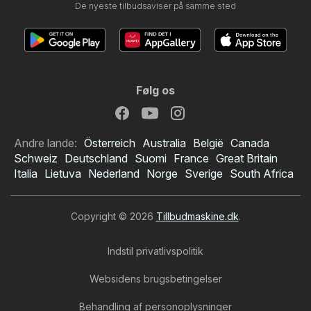
De nyeste tilbudsaviser på samme sted
Følg os
Andre lande:
Österreich
Australia
België
Canada
Schweiz
Deutschland
Suomi
France
Great Britain
Italia
Lietuva
Nederland
Norge
Sverige
South Africa
Copyright © 2026
Tillbudmaskine.dk
.
Indstil privatlivspolitik
Websidens brugsbetingelser
Behandling af personoplysninger