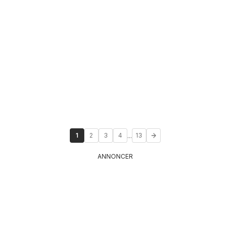
...
1
2
3
4
13
ANNONCER