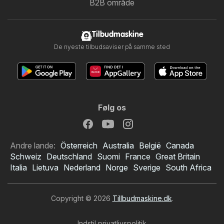
B2B område
Tilbudmaskine
De nyeste tilbudsaviser på samme sted
Følg os
Andre lande:
Österreich
Australia
België
Canada
Schweiz
Deutschland
Suomi
France
Great Britain
Italia
Lietuva
Nederland
Norge
Sverige
South Africa
Copyright © 2026
Tillbudmaskine.dk
.
Indstil privatlivspolitik