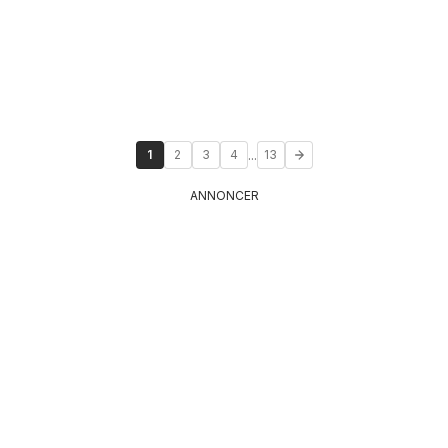
...
1
2
3
4
13
ANNONCER