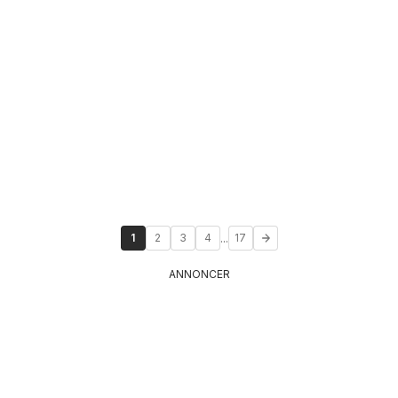
...
1
2
3
4
17
ANNONCER