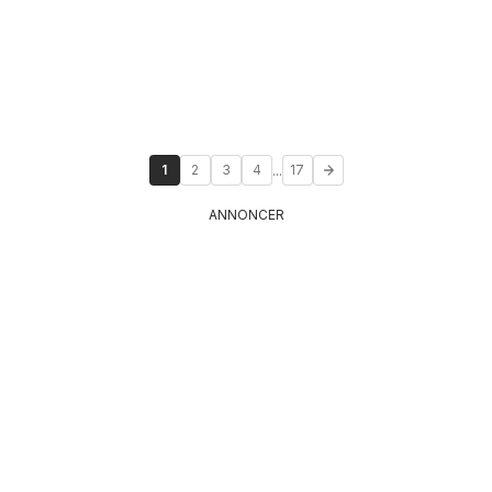
...
1
2
3
4
17
ANNONCER