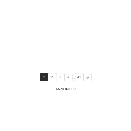
...
1
2
3
4
42
ANNONCER