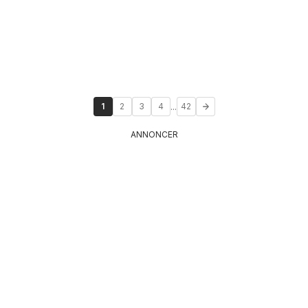
...
1
2
3
4
42
ANNONCER