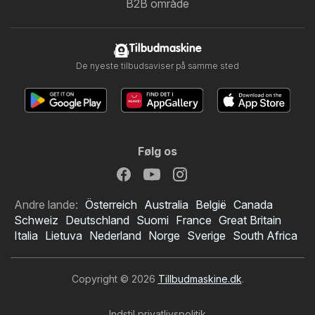
B2B område
Tilbudmaskine
De nyeste tilbudsaviser på samme sted
Følg os
Andre lande:
Österreich
Australia
België
Canada
Schweiz
Deutschland
Suomi
France
Great Britain
Italia
Lietuva
Nederland
Norge
Sverige
South Africa
Copyright © 2026
Tillbudmaskine.dk
.
Indstil privatlivspolitik