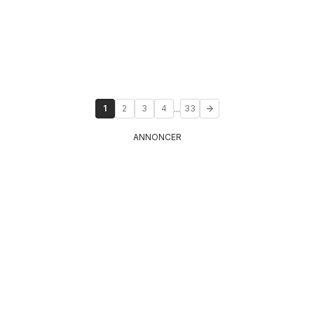
...
1
2
3
4
33
ANNONCER