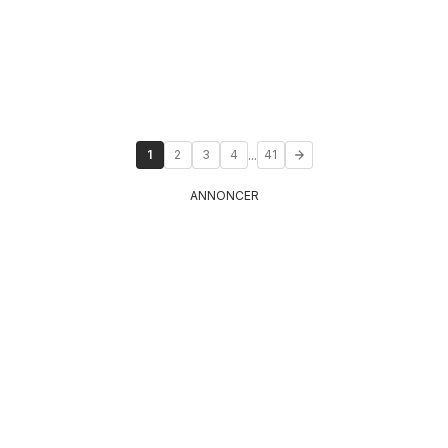
...
1
2
3
4
41
ANNONCER