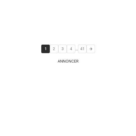
...
1
2
3
4
41
ANNONCER