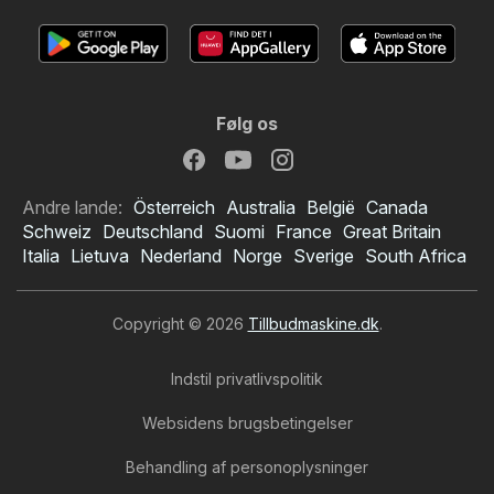
Følg os
Andre lande:
Österreich
Australia
België
Canada
Schweiz
Deutschland
Suomi
France
Great Britain
Italia
Lietuva
Nederland
Norge
Sverige
South Africa
Copyright © 2026
Tillbudmaskine.dk
.
Indstil privatlivspolitik
Websidens brugsbetingelser
Behandling af personoplysninger
Meny tilbudsavis