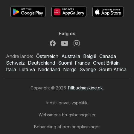
Følg os
Andre lande:
Österreich
Australia
België
Canada
Schweiz
Deutschland
Suomi
France
Great Britain
Italia
Lietuva
Nederland
Norge
Sverige
South Africa
Copyright © 2026
Tillbudmaskine.dk
.
Indstil privatlivspolitik
Websidens brugsbetingelser
Behandling af personoplysninger
Meny tilbudsavis