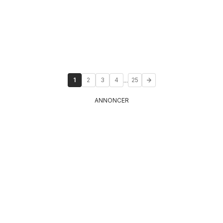
...
1
2
3
4
25
ANNONCER