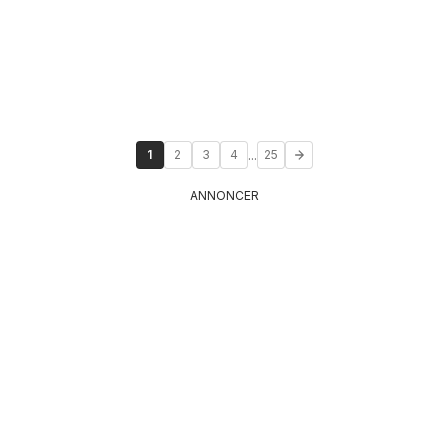
...
1
2
3
4
25
ANNONCER