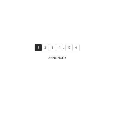
...
1
2
3
4
15
ANNONCER