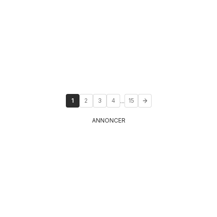
...
1
2
3
4
15
ANNONCER