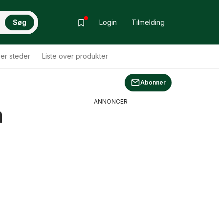
Søg
Login
Tilmelding
ver steder
Liste over produkter
Abonner
ANNONCER
a