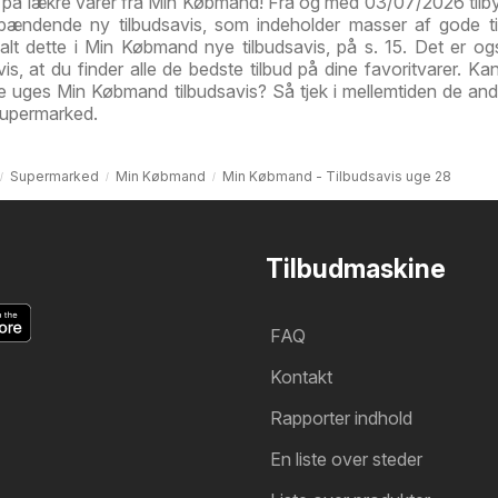
d på lækre varer fra Min Købmand! Fra og med 03/07/2026 tilb
ændende ny tilbudsavis, som indeholder masser af gode ti
 alt dette i Min Købmand nye tilbudsavis, på s. 15. Det er og
s, at du finder alle de bedste tilbud på dine favoritvarer. Kan
e uges Min Købmand tilbudsavis? Så tjek i mellemtiden de an
 Supermarked.
Supermarked
Min Købmand
Min Købmand - Tilbudsavis uge 28
Tilbudmaskine
FAQ
Kontakt
Rapporter indhold
En liste over steder