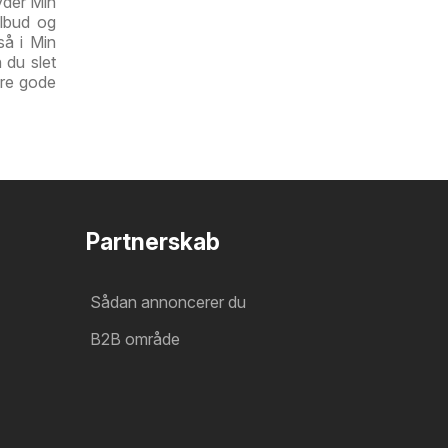
yder Min
lbud og
så i Min
 du slet
dre gode
Partnerskab
Sådan annoncerer du
B2B område