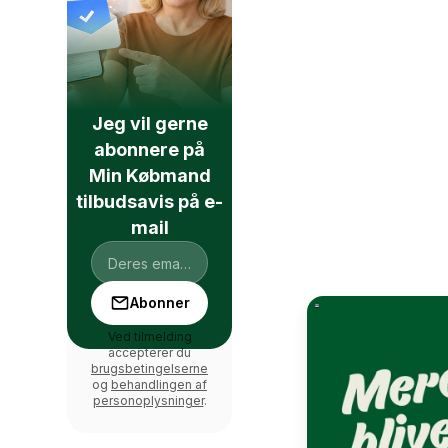
Jeg vil gerne
abonnere på
Min Købmand
tilbudsavis på e-
mail
Abonner
Ved tilmelding
accepterer du
brugsbetingelserne
og
behandlingen af
personoplysninger
.