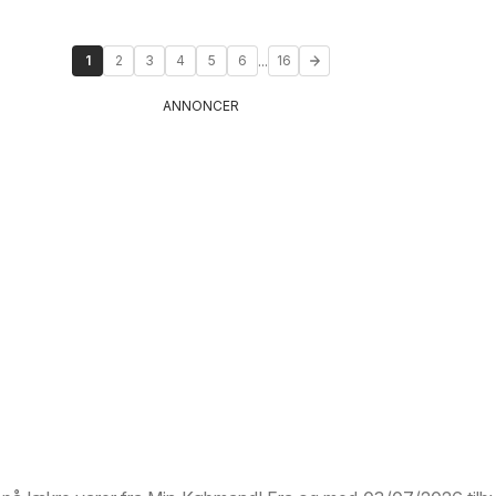
...
1
2
3
4
5
6
16
ANNONCER