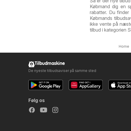
Så er der nye tilbu
Købmand dig en sp
rabatter. Du finder
Købmands tilbudsavi
ikke vente på næst
tilbud i kategorien
Home
Tilbudmaskine
De nyeste tilbudsaviser på samme sted
Følg os