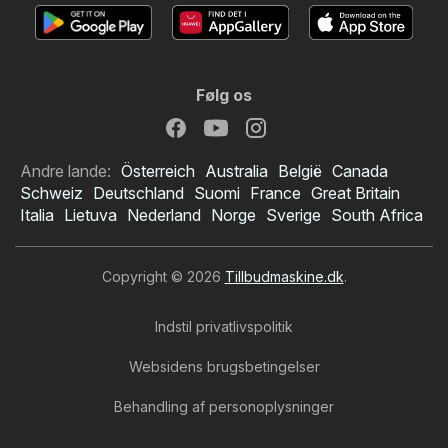
Følg os
Andre lande:
Österreich
Australia
België
Canada
Schweiz
Deutschland
Suomi
France
Great Britain
Italia
Lietuva
Nederland
Norge
Sverige
South Africa
Copyright © 2026
Tillbudmaskine.dk
.
Indstil privatlivspolitik
Websidens brugsbetingelser
Behandling af personoplysninger
Netto tilbudsavis