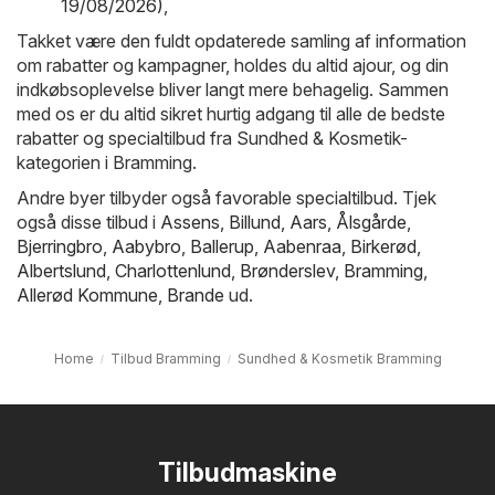
19/08/2026)
,
Takket være den fuldt opdaterede samling af information
om rabatter og kampagner, holdes du altid ajour, og din
indkøbsoplevelse bliver langt mere behagelig. Sammen
med os er du altid sikret hurtig adgang til alle de bedste
rabatter og specialtilbud fra Sundhed & Kosmetik-
kategorien i Bramming.
Andre byer tilbyder også favorable specialtilbud. Tjek
også disse tilbud i
Assens
,
Billund
,
Aars
,
Ålsgårde
,
Bjerringbro
,
Aabybro
,
Ballerup
,
Aabenraa
,
Birkerød
,
Albertslund
,
Charlottenlund
,
Brønderslev
,
Bramming
,
Allerød Kommune
,
Brande
ud.
Home
Tilbud Bramming
Sundhed & Kosmetik Bramming
Tilbudmaskine