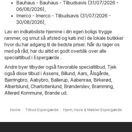
Bauhaus - Bauhaus - Tilbudsavis (31/07/2026 -
06/08/2026)
,
Imerco - Imerco - Tilbudsavis (31/07/2026 -
30/08/2026)
,
Lav en indkøbsliste hjemme i din egen boligs trygge
rammer, og smut så afsted og køb ind i de lokale butikker
hvor du har adgang til de bedste priser. Når du tager os
med på råd, har du altid et godt overblik over alle
specialtilbud i Espergærde .
Andre byer tilbyder også favorable specialtilbud. Tjek
også disse tilbud i
Assens
,
Billund
,
Aars
,
Ålsgårde
,
Bjerringbro
,
Aabybro
,
Ballerup
,
Aabenraa
,
Birkerød
,
Albertslund
,
Charlottenlund
,
Brønderslev
,
Bramming
,
Allerød Kommune
,
Brande
ud.
Home
Tilbud Espergærde
Hjem, Have & Møbler Espergærde