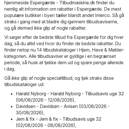
hjemmeside
Espergærde - Tilbudmaskine.dk
finder du
nemlig alt information om rabatter i Espergærde. De mest
populære butikker i byen tæller blandt andet
Imerco
. Så gå
straks i gang med at bladre dig igennem tilbudsaviserne,
og gå dermed ikke glip af nogle rabatter.
Vi søger efter de bedste tilbud fra Espergærde for dig hver
dag, så du altid ved hvor du finder de bedste rabatter. Du
finder netop nu 14 tilbudskataloger i Hjem, Have & Møbler-
kategorien. Alle tilbudsaviser er gyldige i en begrænset
periode, så husk at tjekke dem ud og spare penge allerede
i dag.
Gå ikke glip af nogle specialtilbud, og tjek straks disse
tilbudskataloger ud:
Harald Nyborg - Harald Nyborg - Tilbudsavis uge 32
(06/08/2026 - 12/08/2026)
,
Davidsen - Davidsen - Avisen (03/08/2026 -
30/08/2026)
,
Jem & fix - Jem & fix - Tilbudsavis uge 32
(02/08/2026 - 08/08/2026)
,