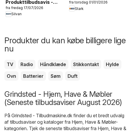
Produkttilbudsavis -
fra torsdag 01/01/2026
fra fredag 17/07/2026
Sensommerudsalg
Stark
Silvan
Produkter du kan købe billigere lige
nu
TV
Radio
Håndklæde
Stikkontakt
Hylde
Ovn
Batterier
Søm
Duft
Grindsted - Hjem, Have & Møbler
(Seneste tilbudsaviser August 2026)
På
Grindsted - Tilbudmaskine.dk
finder du et bredt udvalg
af tilbudsaviser og kataloger fra
Hjem, Have & Møbler
-
kategorien. Tjek de seneste tilbudsaviser fra Hjem, Have &