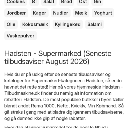
Cookies
Øl
Salat
Brød
Ost
Gin
Jordbær
Kager
Nudler
Mælk
Yoghurt
Olie
Kokosmælk
Kyllingekød
Salami
Vaskepulver
Hadsten - Supermarked (Seneste
tilbudsaviser August 2026)
Hvis du er på udkig efter de seneste tilbudsaviser og
kataloger fra Supermarked-kategorien i Hadsten, så er du
havnet det rette sted! Her på vores hjemmeside
Hadsten -
Tilbudmaskine.dk
finder du nemlig alt information om
rabatter i Hadsten. De mest populære butikker i byen tæller
blandt andet
Rema 1000
,
Netto
,
Kvickly
,
Min Købmand
. Så
gå straks i gang med at bladre dig igennem tilbudsaviserne,
og gå dermed ikke glip af nogle rabatter.
Hver dag afsøger vi markedet for de bedste tilbud i