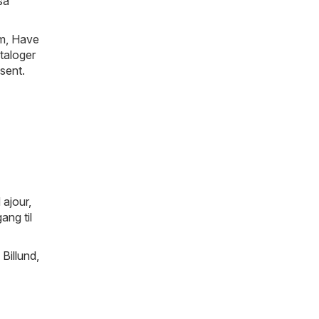
så
em, Have
taloger
 sent.
 ajour,
ang til
,
Billund
,