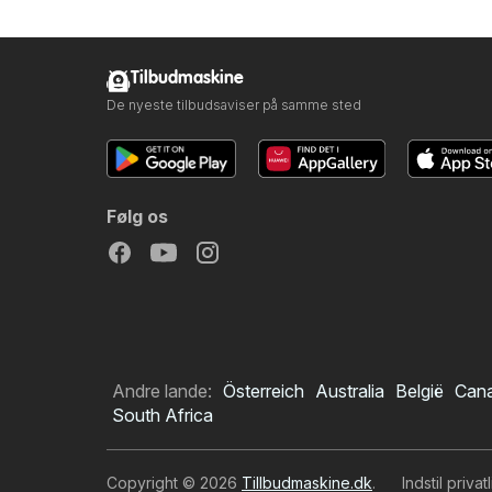
Tilbudmaskine
De nyeste tilbudsaviser på samme sted
Følg os
Andre lande:
Österreich
Australia
België
Can
South Africa
Copyright © 2026
Tillbudmaskine.dk
.
Indstil privat