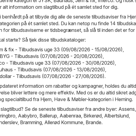
 denne kategori er
JYSK
,
Bauhaus
,
Jem & fix
,
Imerco
. Og husk 
r alt information om slagtilbud på ét samlet sted for dig.
 benhårdt på at tilbyde dig alle de seneste tilbudsaviser fra Hj
tegorien på ét samlet sted. Du kan netop nu finde 14 tilbudska
 for tilbudsaviserne er tidsbegrænset, så slå til inden det er for
kal starte? Så tjek disse tilbudskataloger:
em & fix - Tilbudsavis uge 33 (09/08/2026 - 15/08/2026)
,
BYG - Tilbudsavis (07/08/2026 - 20/08/2026)
,
co - Tilbudsavis uge 33 (07/08/2026 - 30/08/2026)
,
uhaus - Tilbudsavis (07/08/2026 - 13/08/2026)
,
igdollar - Tilbudsavis (07/08/2026 - 27/08/2026)
.
pdateret information om rabatter og kampagner, holdes du altid
lse bliver lettere og mere effektiv. Med os er du altid sikret adg
og specialtilbud fra Hjem, Have & Møbler-kategorien i Herning.
 slagtilbud? Se de seneste tilbudsaviser fra andre byer:
Assens
rringbro
,
Aabybro
,
Ballerup
,
Aabenraa
,
Birkerød
,
Albertslund
,
nderslev
,
Bramming
,
Allerød Kommune
,
Brande
.