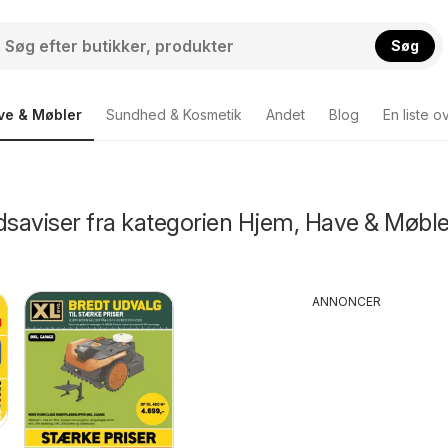
Søg
ve & Møbler
Sundhed & Kosmetik
Andet
Blog
En liste o
dsaviser fra kategorien Hjem, Have & Møble
ANNONCER