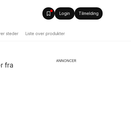
Login
Tilmelding
ver steder
Liste over produkter
ANNONCER
r fra