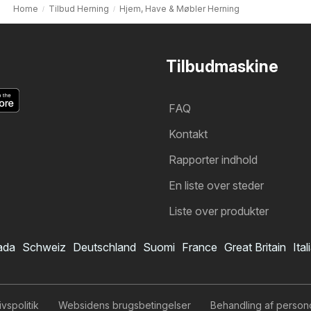
Home
Tilbud Herning
Hjem, Have & Møbler Herning
Tilbudmaskine
FAQ
Kontakt
Rapporter indhold
En liste over steder
Liste over produkter
ada
Schweiz
Deutschland
Suomi
France
Great Britain
Ital
livspolitik
Websidens brugsbetingelser
Behandling af person