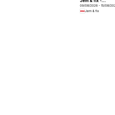
Jem & fix -
09/08/2026 - 15/08/20
Tilbudsavis uge
Jem & fix
33