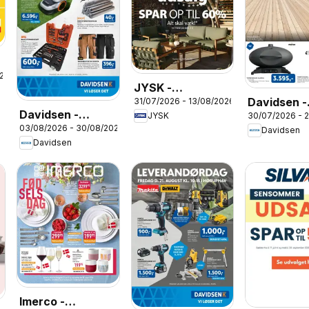
026
JYSK -
Davidsen -
31/07/2026 - 13/08/2026
Tilbudsavis
Davidsen -
30/07/2026 - 
JYSK
Tilbudsavi
03/08/2026 - 30/08/2026
Avisen
Davidsen
Davidsen
Imerco -