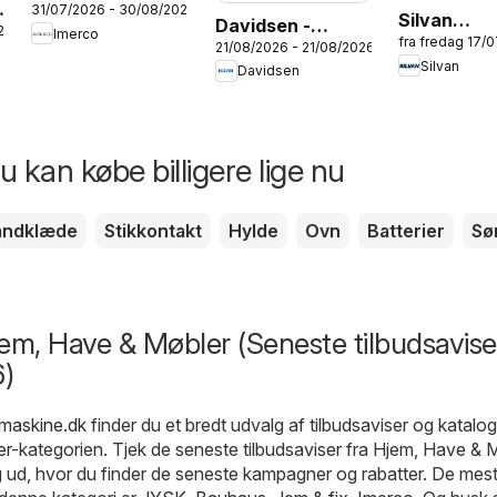
31/07/2026 - 30/08/2026
Tilbudsavis
Silvan
Davidsen -
26
Imerco
fra fredag 17/
Produkttil
21/08/2026 - 21/08/2026
Makita-Dewalt
Silvan
Davidsen
-
Høruphav
Sensommer
 kan købe billigere lige nu
åndklæde
Stikkontakt
Hylde
Ovn
Batterier
Sø
em, Have & Møbler (Seneste tilbudsavise
)
dmaskine.dk
finder du et bredt udvalg af tilbudsaviser og katalog
er
-kategorien. Tjek de seneste tilbudsaviser fra Hjem, Have & 
g ud, hvor du finder de seneste kampagner og rabatter. De mes