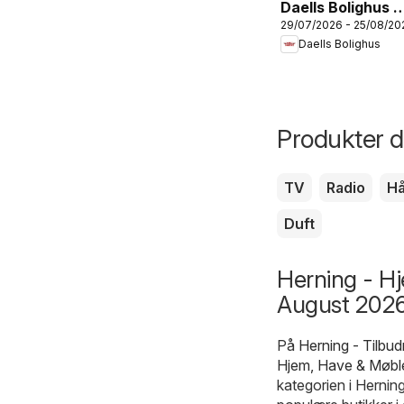
Daells Bolighus -
29/07/2026 - 25/08/20
Tilbudsavis
Daells Bolighus
Produkter du
TV
Radio
H
Duft
Herning - Hj
August 2026
På
Herning - Tilbu
Hjem, Have & Møbl
kategorien i Hernin