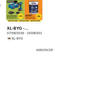
26
XL-BYG -
07/08/2026 - 20/08/2026
Tilbudsavis
XL-BYG
ANNONCER