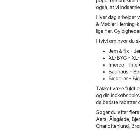
populære butikker i
også, at vi indsamle
Hver dag arbejder vi
& Møbler Herning-ka
lige her. Gyldigheden
I tvivl om hvor du s
Jem & fix - J
XL-BYG - XL-
Imerco - Imer
Bauhaus - Ba
Bigdollar - B
Takket være fuldt o
og din indkøbsopleve
de bedste rabatter 
Søger du efter flere
Aars
,
Ålsgårde
,
Bje
Charlottenlund
,
Brø