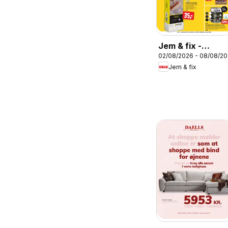
Jem & fix -
02/08/2026 - 08/08/2
Tilbudsavis uge
Jem & fix
32