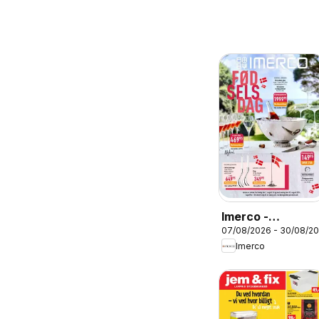
Imerco -
07/08/2026 - 30/08/2
Tilbudsavis uge
Imerco
33