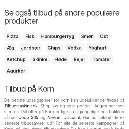
Se også tilbud på andre populære
produkter
Pizza
Fisk
Hamburgerryg
Smør
Ost
Æg
Jordbær
Chips
Vodka
Yoghurt
Ketchup
Skinke
Fløde
Rejer
Tomater
Agurker
Tilbud på Korn
De bedste udsalgspriser for Korn kan udelukkende findes på
Tilbudmaskine.dk
. Shop løs og spar penge i August sammen
med os. Rabatter på Korn er lige nu tilgængelige hos butikker
såsom
Coop 365
og
Nielsen Discount
. Har du tjekket deres
seneste tilbudsaviser ud? For alle de seneste kampagner på
Korn, så tjek disse tilbudsaviser: Du kan i øvrigt også finde