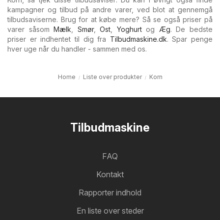
kampagner og tilbud på andre varer, ved blot at gennemgå
tilbudsaviserne. Brug for at købe mere? Så se også priser på
varer såsom
Mælk
,
Smør
,
Ost
,
Yoghurt
og
Æg
. De bedste
priser er indhentet til dig fra
Tilbudmaskine.dk
. Spar penge
hver uge når du handler - sammen med os.
Home
Liste over produkter
Korn
Tilbudmaskine
FAQ
Kontakt
Rapporter indhold
En liste over steder