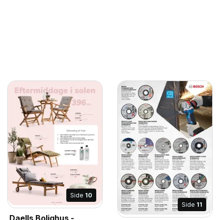
Side
10
Side
11
Daells Bolighus -