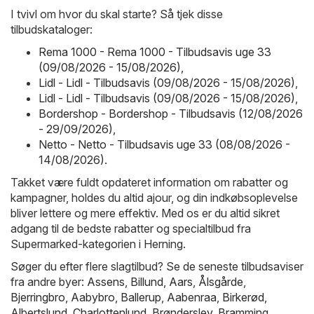
I tvivl om hvor du skal starte? Så tjek disse
tilbudskataloger:
Rema 1000 - Rema 1000 - Tilbudsavis uge 33
(09/08/2026 - 15/08/2026)
,
Lidl - Lidl - Tilbudsavis (09/08/2026 - 15/08/2026)
,
Lidl - Lidl - Tilbudsavis (09/08/2026 - 15/08/2026)
,
Bordershop - Bordershop - Tilbudsavis (12/08/2026
- 29/09/2026)
,
Netto - Netto - Tilbudsavis uge 33 (08/08/2026 -
14/08/2026)
.
Takket være fuldt opdateret information om rabatter og
kampagner, holdes du altid ajour, og din indkøbsoplevelse
bliver lettere og mere effektiv. Med os er du altid sikret
adgang til de bedste rabatter og specialtilbud fra
Supermarked-kategorien i Herning.
Søger du efter flere slagtilbud? Se de seneste tilbudsaviser
fra andre byer:
Assens
,
Billund
,
Aars
,
Ålsgårde
,
Bjerringbro
,
Aabybro
,
Ballerup
,
Aabenraa
,
Birkerød
,
Albertslund
,
Charlottenlund
,
Brønderslev
,
Bramming
,