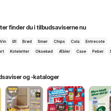
er finder du i tilbudsaviserne nu
Vin
Øl
Brød
Smør
Chips
Cola
Entrecote
rt
Koteletter
Oksekød
Æbler
Case
Peber
dsaviser og -kataloger