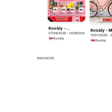
Kvickly -
Kvickly - 
07/08/2026 - 13/08/2026
Tilbudsavis uge
31/07/2026 - 
katalog
Kvickly
32
Kvickly
ANNONCER