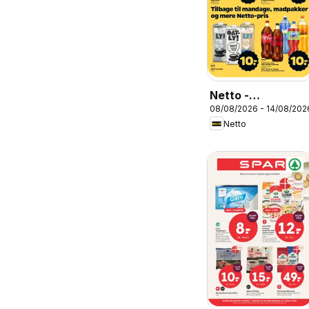
Netto -
08/08/2026 - 14/08/202
Tilbudsavis uge
Netto
33