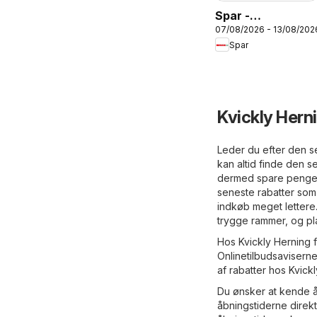
Spar -
07/08/2026 - 13/08/202
Tilbudsavis uge
Spar
33
Kvickly Hern
Leder du efter den se
kan altid finde den 
dermed spare penge. 
seneste rabatter som 
indkøb meget lettere
trygge rammer, og pla
Hos Kvickly Herning fi
Onlinetilbudsaviserne
af rabatter hos Kvickl
Du ønsker at kende å
åbningstiderne direk