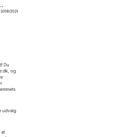
13/08/2026
s uge
d! Du
e.dk
, og
de
er
hjemmets
e udvalg
 at