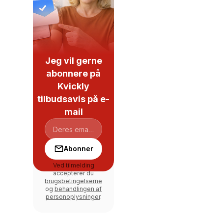
Jeg vil gerne
abonnere på
Kvickly
tilbudsavis på e-
mail
Abonner
Ved tilmelding
accepterer du
brugsbetingelserne
og
behandlingen af
personoplysninger
.