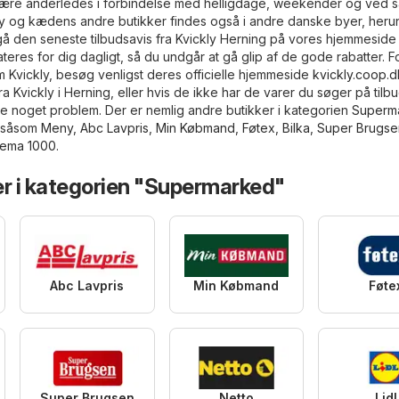
være anderledes i forbindelse med helligdage, weekender og ved s
y og kædens andre butikker findes også i andre danske byer, herund
å den seneste tilbudsavis fra Kvickly Herning på vores hjemmeside 
eres for dig dagligt, så du undgår at gå glip af de gode rabatter. F
m Kvickly, besøg venligst deres officielle hjemmeside
kvickly.coop.d
ra Kvickly i Herning, eller hvis de ikke har de varer du søger på tilbu
kke noget problem. Der er nemlig andre butikker i kategorien
Superm
, såsom
Meny
,
Abc Lavpris
,
Min Købmand
,
Føtex
,
Bilka
,
Super Brugse
ema 1000
.
er i kategorien "Supermarked"
Abc Lavpris
Min Købmand
Føte
Super Brugsen
Netto
Lidl