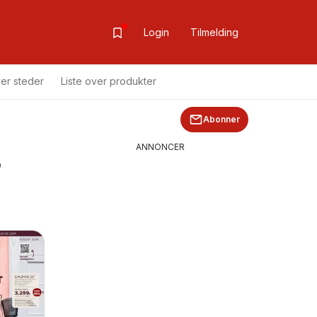
Login
Tilmelding
ver steder
Liste over produkter
Abonner
s
ANNONCER