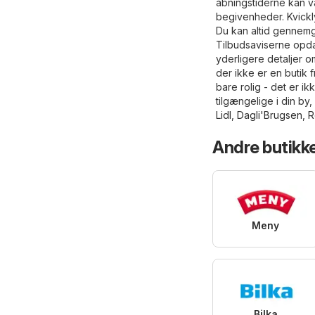
åbningstiderne kan 
begivenheder. Kvickl
Du kan altid gennemg
Tilbudsaviserne opdat
yderligere detaljer o
der ikke er en butik f
bare rolig - det er i
tilgængelige i din by
Lidl
,
Dagli'Brugsen
,
R
Andre butikk
Meny
Bilka