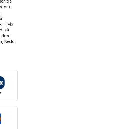
ærlige
er i .
.
or
k
. Hvis
d, så
arked
n
,
Netto
,
x