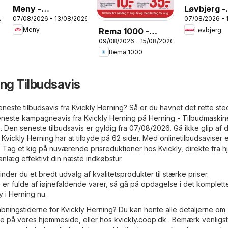
Meny -
Løvbjerg -
07/08/2026 - 13/08/2026
07/08/2026 - 
Tilbudsavis uge
Tilbudsavi
6
Meny
Løvbjerg
Rema 1000 -
33
33
09/08/2026 - 15/08/2026
Tilbudsavis uge
Rema 1000
33
ing Tilbudsavis
neste tilbudsavis fra Kvickly Herning? Så er du havnet det rette ste
seneste kampagneavis fra Kvickly Herning på
Herning - Tilbudmaskin
Den seneste tilbudsavis er gyldig fra 07/08/2026. Gå ikke glip af 
Kvickly Herning har at tilbyde på 62 sider. Med onlinetilbudsaviser 
. Tag et kig på nuværende prisreduktioner hos Kvickly, direkte fra 
nlæg effektivt din næste indkøbstur.
nder du et bredt udvalg af kvalitetsprodukter til stærke priser.
 er fulde af iøjnefaldende varer, så gå på opdagelse i det komplett
y i Herning nu.
bningstiderne for Kvickly Herning? Du kan hente alle detaljerne om
te på vores hjemmeside, eller hos
kvickly.coop.dk
. Bemærk venligst