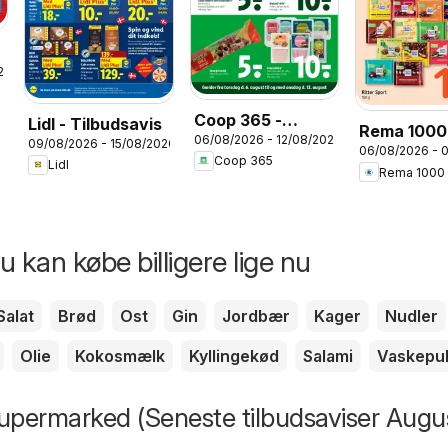
26
Coop 365 -
Lidl - Tilbudsavis
Rema 1000
06/08/2026 - 12/08/2026
Tilbudsavis uge
09/08/2026 - 15/08/2026
06/08/2026 - 
32 Indstik
Coop 365
Lidl
32
Rema 1000
 kan købe billigere lige nu
Salat
Brød
Ost
Gin
Jordbær
Kager
Nudler
Olie
Kokosmælk
Kyllingekød
Salami
Vaskepu
Supermarked (Seneste tilbudsaviser Augu