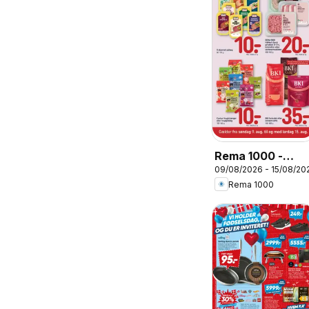
Rema 1000 -
09/08/2026 - 15/08/20
Tilbudsavis uge
Rema 1000
33