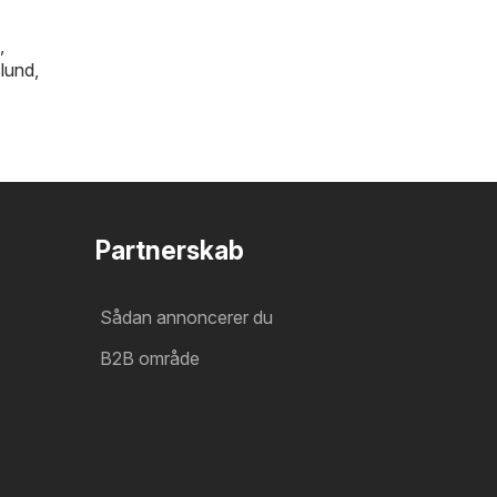
,
slund
,
Partnerskab
Sådan annoncerer du
B2B område