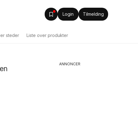
Login
Tilmelding
ver steder
Liste over produkter
ANNONCER
yen