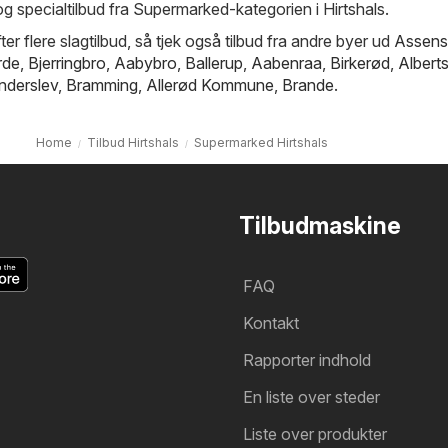
og specialtilbud fra Supermarked-kategorien i Hirtshals.
ter flere slagtilbud, så tjek også tilbud fra andre byer ud
Assens
rde
,
Bjerringbro
,
Aabybro
,
Ballerup
,
Aabenraa
,
Birkerød
,
Albert
nderslev
,
Bramming
,
Allerød Kommune
,
Brande
.
Home
Tilbud Hirtshals
Supermarked Hirtshals
Tilbudmaskine
FAQ
Kontakt
Rapporter indhold
En liste over steder
Liste over produkter