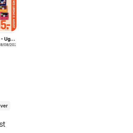
 - Uge
08/08/2026
lver
st