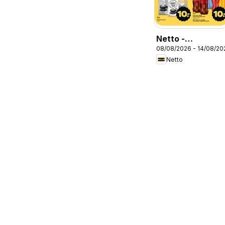
Netto -
08/08/2026 - 14/08/20
Tilbudsavis uge
Netto
33