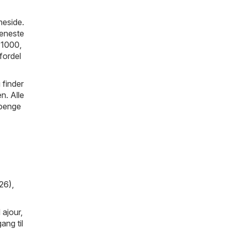
meside.
seneste
 1000
,
 fordel
 finder
n. Alle
 penge
26)
,
 ajour,
ang til