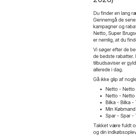
Du finder en lang 
Gennemgå de seneste
kampagner og rabatt
Netto
,
Super Brugs
er nemlig, at du find
Vi søger efter de be
de bedste rabatter.
tilbudsaviser er gy
allerede i dag.
Gå ikke glip af nogle
Netto - Netto
Netto - Nett
Bilka - Bilka
Min Købmand 
Spar - Spar -
Takket være fuldt o
og din indkøbsopleve