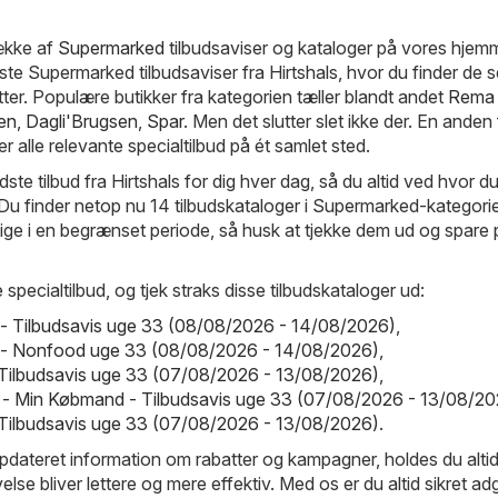
række af
Supermarked
tilbudsaviser og kataloger på vores hjem
 Supermarked tilbudsaviser fra Hirtshals, hvor du finder de 
er. Populære butikker fra kategorien tæller blandt andet
Rema
en
,
Dagli'Brugsen
,
Spar
. Men det slutter slet ikke der. En anden
er alle relevante specialtilbud på ét samlet sted.
dste tilbud fra Hirtshals for dig hver dag, så du altid ved hvor du
 Du finder netop nu 14 tilbudskataloger i Supermarked-kategorie
ldige i en begrænset periode, så husk at tjekke dem ud og spare
 specialtilbud, og tjek straks disse tilbudskataloger ud:
 - Tilbudsavis uge 33 (08/08/2026 - 14/08/2026)
,
o - Nonfood uge 33 (08/08/2026 - 14/08/2026)
,
 - Tilbudsavis uge 33 (07/08/2026 - 13/08/2026)
,
- Min Købmand - Tilbudsavis uge 33 (07/08/2026 - 13/08/20
 Tilbudsavis uge 33 (07/08/2026 - 13/08/2026)
.
pdateret information om rabatter og kampagner, holdes du altid
lse bliver lettere og mere effektiv. Med os er du altid sikret adg