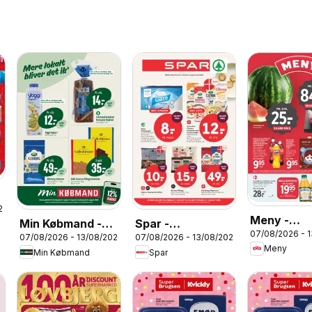
26
Meny -
Min Købmand -
Spar -
07/08/2026 - 
Tilbudsavi
07/08/2026 - 13/08/2026
07/08/2026 - 13/08/2026
Tilbudsavis uge
Tilbudsavis uge
Meny
33
Min Købmand
Spar
33
33