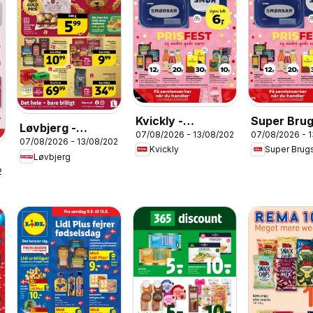
Kvickly -
Super Brug
Løvbjerg -
07/08/2026 - 13/08/2026
07/08/2026 - 
Tilbudsavis uge
Tilbudsavi
07/08/2026 - 13/08/2026
Tilbudsavis uge
Kvickly
Super Brug
32
32
Løvbjerg
33
26