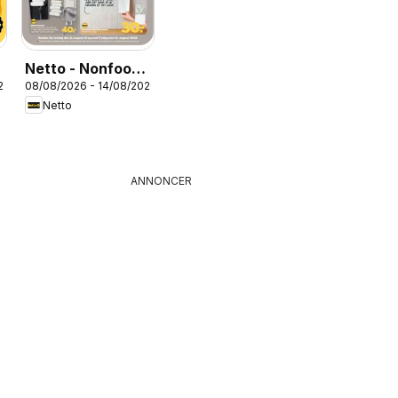
Netto - Nonfood
26
08/08/2026 - 14/08/2026
uge 33
Netto
ANNONCER