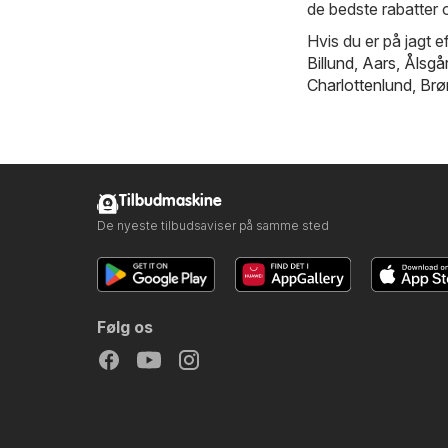
de bedste rabatter 
Hvis du er på jagt ef
Billund
,
Aars
,
Ålsgå
Charlottenlund
,
Brø
Tilbudmaskine
De nyeste tilbudsaviser på samme sted
Følg os