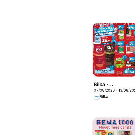
Bilka -
07/08/2026 - 13/08/20
Tilbudsavis uge
Bilka
33