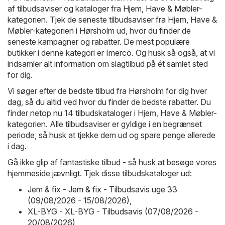
af tilbudsaviser og kataloger fra
Hjem, Have & Møbler
-
kategorien. Tjek de seneste tilbudsaviser fra Hjem, Have &
Møbler-kategorien i Hørsholm ud, hvor du finder de
seneste kampagner og rabatter. De mest populære
butikker i denne kategori er
Imerco
. Og husk så også, at vi
indsamler alt information om slagtilbud på ét samlet sted
for dig.
Vi søger efter de bedste tilbud fra Hørsholm for dig hver
dag, så du altid ved hvor du finder de bedste rabatter. Du
finder netop nu 14 tilbudskataloger i Hjem, Have & Møbler-
kategorien. Alle tilbudsaviser er gyldige i en begrænset
periode, så husk at tjekke dem ud og spare penge allerede
i dag.
Gå ikke glip af fantastiske tilbud - så husk at besøge vores
hjemmeside jævnligt. Tjek disse tilbudskataloger ud:
Jem & fix - Jem & fix - Tilbudsavis uge 33
(09/08/2026 - 15/08/2026)
,
XL-BYG - XL-BYG - Tilbudsavis (07/08/2026 -
20/08/2026)
,