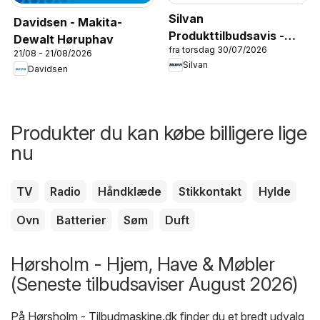
Silvan
Davidsen - Makita-
Produkttilbudsavis -
Dewalt Høruphav
fra torsdag 30/07/2026
Skolestart
21/08 - 21/08/2026
Silvan
Davidsen
Produkter du kan købe billigere lige
nu
TV
Radio
Håndklæde
Stikkontakt
Hylde
Ovn
Batterier
Søm
Duft
Hørsholm - Hjem, Have & Møbler
(Seneste tilbudsaviser August 2026)
På
Hørsholm - Tilbudmaskine.dk
finder du et bredt udvalg