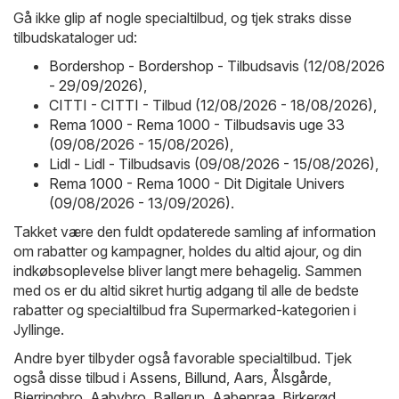
Gå ikke glip af nogle specialtilbud, og tjek straks disse
tilbudskataloger ud:
Bordershop - Bordershop - Tilbudsavis (12/08/2026
- 29/09/2026)
,
CITTI - CITTI - Tilbud (12/08/2026 - 18/08/2026)
,
Rema 1000 - Rema 1000 - Tilbudsavis uge 33
(09/08/2026 - 15/08/2026)
,
Lidl - Lidl - Tilbudsavis (09/08/2026 - 15/08/2026)
,
Rema 1000 - Rema 1000 - Dit Digitale Univers
(09/08/2026 - 13/09/2026)
.
Takket være den fuldt opdaterede samling af information
om rabatter og kampagner, holdes du altid ajour, og din
indkøbsoplevelse bliver langt mere behagelig. Sammen
med os er du altid sikret hurtig adgang til alle de bedste
rabatter og specialtilbud fra Supermarked-kategorien i
Jyllinge.
Andre byer tilbyder også favorable specialtilbud. Tjek
også disse tilbud i
Assens
,
Billund
,
Aars
,
Ålsgårde
,
Bjerringbro
,
Aabybro
,
Ballerup
,
Aabenraa
,
Birkerød
,