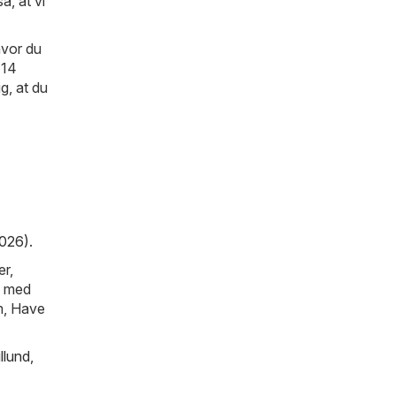
å, at vi
hvor du
 14
ig, at du
2026)
.
er,
n med
em, Have
illund
,