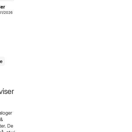
ler
/01/2026
e
iser
aloger
 &
ter. De