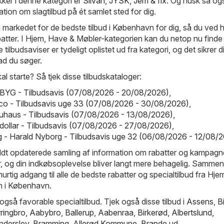
ker i denne kategori er
Silvan
,
JYSK
,
Jem & fix
. Og husk så ogs
ation om slagtilbud på ét samlet sted for dig.
 markedet for de bedste tilbud i København for dig, så du ved 
batter. I Hjem, Have & Møbler-kategorien kan du netop nu finde
e tilbudsaviser er tydeligt oplistet ud fra kategori, og det sikrer d
ad du søger.
kal starte? Så tjek disse tilbudskataloger:
BYG - Tilbudsavis (07/08/2026 - 20/08/2026)
,
co - Tilbudsavis uge 33 (07/08/2026 - 30/08/2026)
,
uhaus - Tilbudsavis (07/08/2026 - 13/08/2026)
,
igdollar - Tilbudsavis (07/08/2026 - 27/08/2026)
,
 - Harald Nyborg - Tilbudsavis uge 32 (06/08/2026 - 12/08/
ldt opdaterede samling af information om rabatter og kampagn
ur, og din indkøbsoplevelse bliver langt mere behagelig. Samme
t hurtig adgang til alle de bedste rabatter og specialtilbud fra Hj
n i København.
også favorable specialtilbud. Tjek også disse tilbud i
Assens
,
B
rringbro
,
Aabybro
,
Ballerup
,
Aabenraa
,
Birkerød
,
Albertslund
,
nderslev
,
Bramming
,
Allerød Kommune
,
Brande
ud.