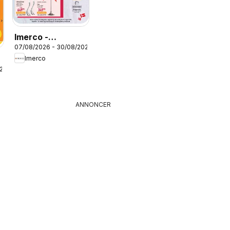
Imerco -
07/08/2026 - 30/08/2026
Tilbudsavis uge
Imerco
33
026
ANNONCER