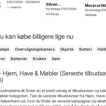
31/07/2026 - 30/08/2026
Tilbudsavis
Silvan
Murerartik
26
Imerco
fra fredag 17/07/2026
Produkttilbudsavis
fra torsdag 01
Silvan
Stark
-
Sensommerudsalg
 kan købe billigere lige nu
ampe
Overvågningskamera
Skjorte
Batteri
Hyld
vn
Batterier
Krukke
Søm
 Hjem, Have & Møbler (Seneste tilbudsav
)
lbudmaskine.dk
finder du et bredt udvalg af tilbudsaviser og kat
øbler
-kategorien. Tjek de seneste tilbudsaviser fra Hjem, Have
i København ud, hvor du finder de seneste kampagner og rabat