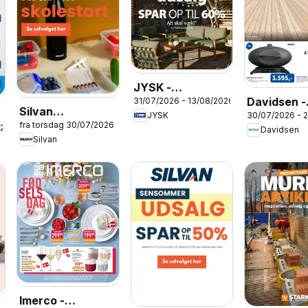
JYSK -
Davidsen -
31/07/2026 - 13/08/2026
Tilbudsavis
Silvan
30/07/2026 - 
JYSK
Tilbudsavi
fra torsdag 30/07/2026
Produkttilbudsavis
026
Davidsen
Silvan
- Skolestart
Imerco -