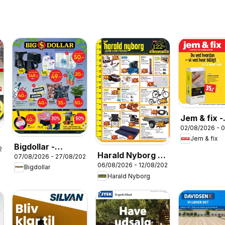
Jem & fix -
02/08/2026 - 
Tilbudsavi
Jem & fix
32
Bigdollar -
26
Harald Nyborg -
07/08/2026 - 27/08/2026
Tilbudsavis
06/08/2026 - 12/08/2026
Tilbudsavis uge
Bigdollar
Harald Nyborg
32