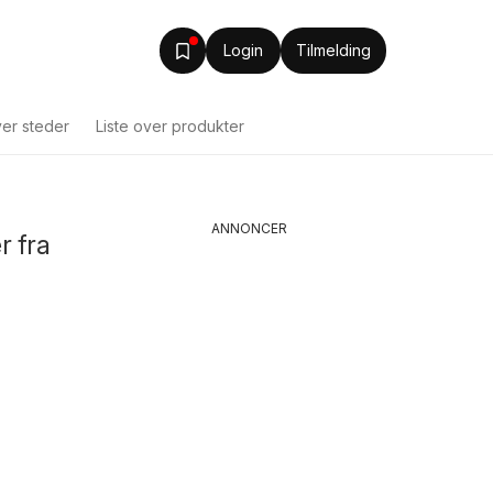
Login
Tilmelding
ver steder
Liste over produkter
ANNONCER
r fra