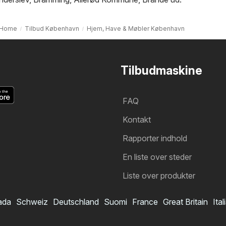
Home
Tilbud København
Hjem, Have & Møbler København
Tilbudmaskine
FAQ
Kontakt
Rapporter indhold
En liste over steder
Liste over produkter
ada
Schweiz
Deutschland
Suomi
France
Great Britain
Ital