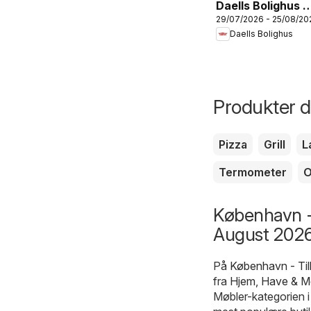
Daells Bolighus -
29/07/2026 - 25/08/20
Tilbudsavis
Daells Bolighus
Produkter du
Pizza
Grill
L
Termometer
O
København -
August 2026
På
København - Ti
fra
Hjem, Have & M
Møbler-kategorien 