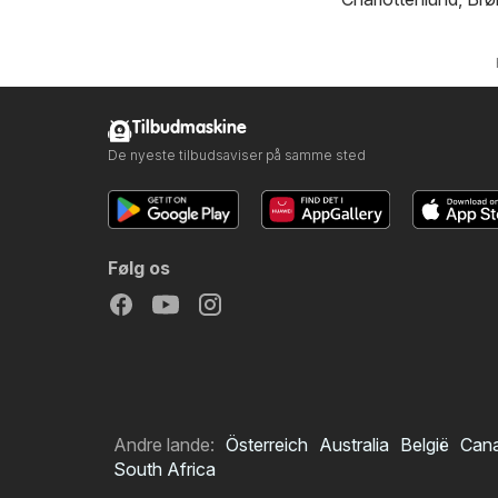
Tilbudmaskine
De nyeste tilbudsaviser på samme sted
Følg os
Andre lande:
Österreich
Australia
België
Can
South Africa