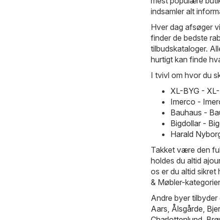
mest populære butik
indsamler alt inform
Hver dag afsøger vi
finder de bedste ra
tilbudskataloger. All
hurtigt kan finde hv
I tvivl om hvor du s
XL-BYG - XL-
Imerco - Imer
Bauhaus - Ba
Bigdollar - B
Harald Nyborg
Takket være den fu
holdes du altid ajo
os er du altid sikre
& Møbler-kategorie
Andre byer tilbyder 
Aars
,
Ålsgårde
,
Bje
Charlottenlund
,
Brø