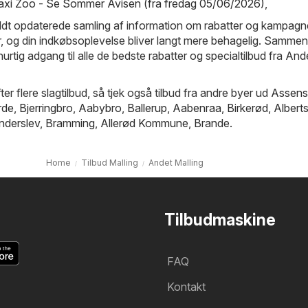
axi Zoo - Se Sommer Avisen (fra fredag 05/06/2026)
,
ldt opdaterede samling af information om rabatter og kampagn
ur, og din indkøbsoplevelse bliver langt mere behagelig. Samme
 hurtig adgang til alle de bedste rabatter og specialtilbud fra And
ter flere slagtilbud, så tjek også tilbud fra andre byer ud
Assens
rde
,
Bjerringbro
,
Aabybro
,
Ballerup
,
Aabenraa
,
Birkerød
,
Albert
nderslev
,
Bramming
,
Allerød Kommune
,
Brande
.
Home
Tilbud Malling
Andet Malling
Tilbudmaskine
FAQ
Kontakt