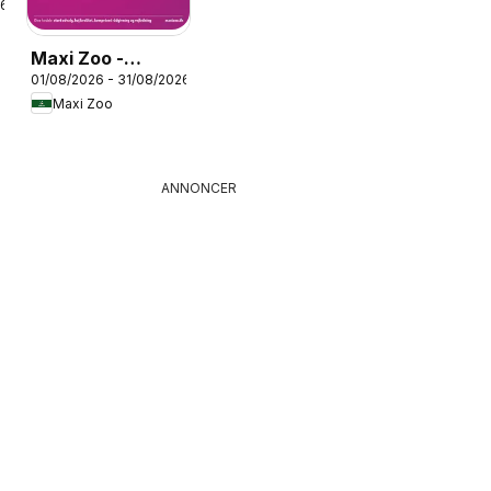
26
Maxi Zoo -
01/08/2026 - 31/08/2026
Månedsavis
Maxi Zoo
August
ANNONCER