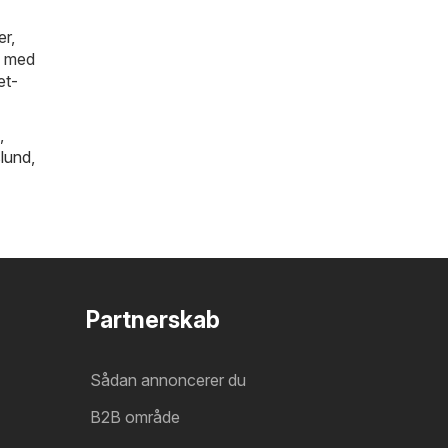
er,
n med
et-
,
slund
,
Partnerskab
Sådan annoncerer du
B2B område