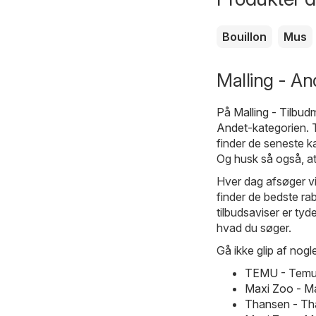
Bouillon
Mus
Malling - An
På
Malling - Tilbud
Andet
-kategorien. 
finder de seneste k
Og husk så også, at 
Hver dag afsøger vi 
finder de bedste rab
tilbudsaviser er tyde
hvad du søger.
Gå ikke glip af nogle
TEMU - Temu 
Maxi Zoo - M
Thansen - Th