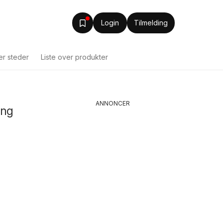
Login
Tilmelding
ver steder
Liste over produkter
ANNONCER
ing