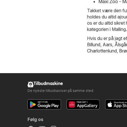
Maxi Zoo - M
Takket være den fu
holdes du altid ajo
os er du altid sikret
kategorien i Malling.
Hvis du er på jagt ef
Billund
,
Aars
,
Ålsgå
Charlottenlund
,
Brø
Tilbudmaskine
De nyeste tilbudsaviser på samme sted
Følg os