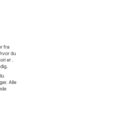
r fra
 hvor du
ri er .
dig.
du
er. Alle
inde