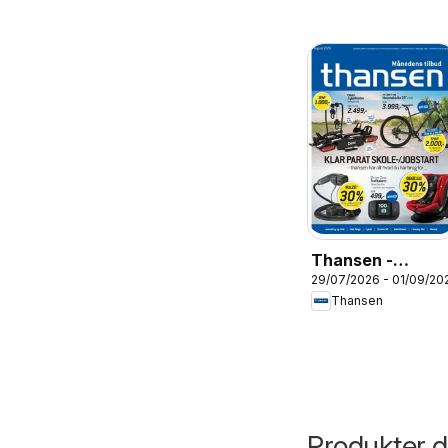
Thansen -
29/07/2026 - 01/09/20
Tilbudsavis
Thansen
Produkter du