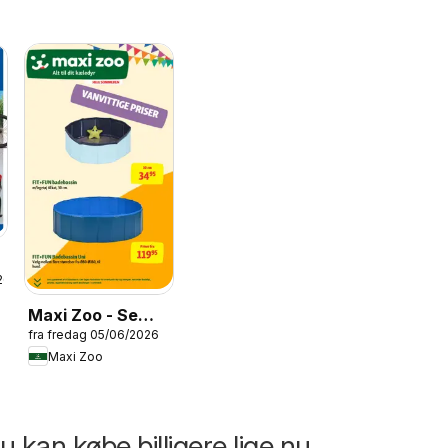
26
Maxi Zoo - Se
fra fredag 05/06/2026
Sommer Avisen
Maxi Zoo
 kan købe billigere lige nu