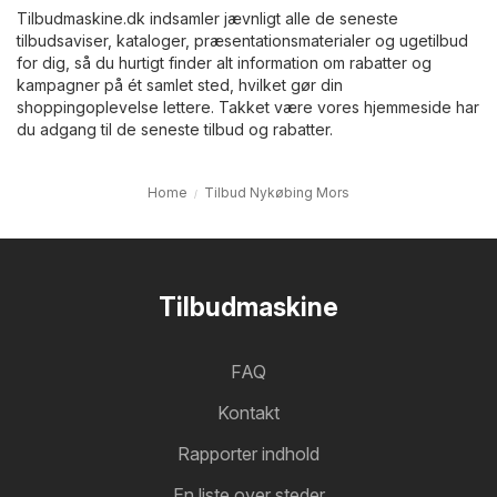
Tilbudmaskine.dk indsamler jævnligt alle de seneste
tilbudsaviser, kataloger, præsentationsmaterialer og ugetilbud
for dig, så du hurtigt finder alt information om rabatter og
kampagner på ét samlet sted, hvilket gør din
shoppingoplevelse lettere. Takket være vores hjemmeside har
du adgang til de seneste tilbud og rabatter.
Home
Tilbud Nykøbing Mors
Tilbudmaskine
FAQ
Kontakt
Rapporter indhold
En liste over steder