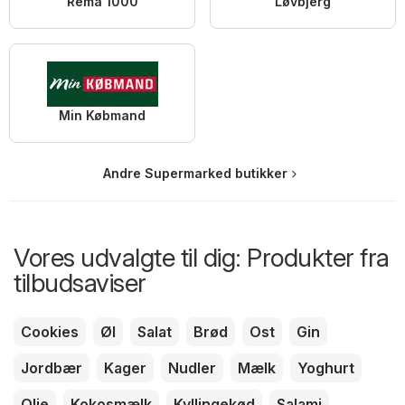
Rema 1000
Løvbjerg
Min Købmand
Andre Supermarked butikker
Vores udvalgte til dig: Produkter fra
tilbudsaviser
Cookies
Øl
Salat
Brød
Ost
Gin
Jordbær
Kager
Nudler
Mælk
Yoghurt
Olie
Kokosmælk
Kyllingekød
Salami