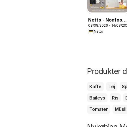
Netto - Nonfood
08/08/2026 - 14/08/20
uge 33
Netto
Produkter du
Kaffe
Tøj
Sp
Baileys
Ris
Tomater
Müsli
Nykøbing Mo