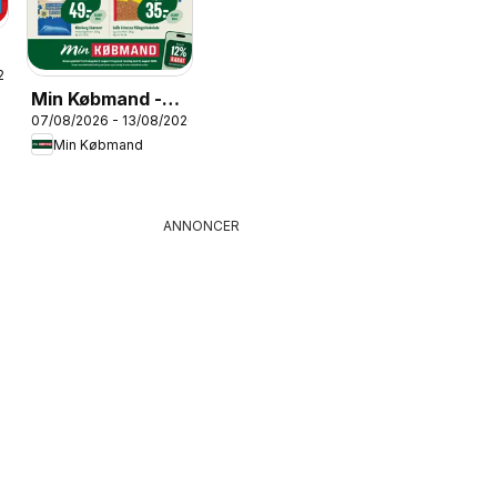
26
Min Købmand -
07/08/2026 - 13/08/2026
Tilbudsavis uge
Min Købmand
33
ANNONCER