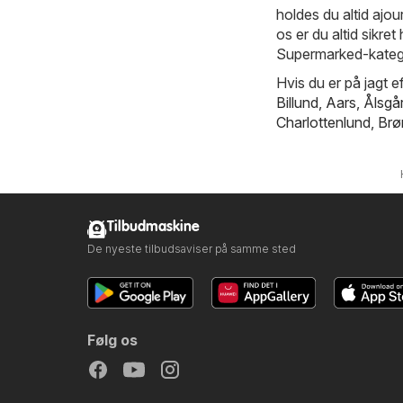
holdes du altid ajo
os er du altid sikret
Supermarked-katego
Hvis du er på jagt ef
Billund
,
Aars
,
Ålsgå
Charlottenlund
,
Brø
Tilbudmaskine
De nyeste tilbudsaviser på samme sted
Følg os