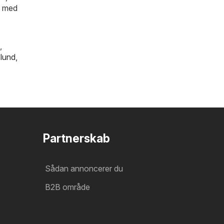
n med
,
slund
,
Partnerskab
Sådan annoncerer du
B2B område