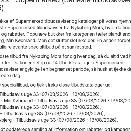
)
række af
Supermarked
tilbudsaviser og kataloger på vores hjem
e Supermarked tilbudsaviser fra Nykøbing Mors, hvor du find
g rabatter. Populære butikker fra kategorien tæller blandt and
rg
,
Min Købmand
. Men det slutter slet ikke der. En anden fordel
alle relevante specialtilbud på ét samlet sted.
dste tilbud fra Nykøbing Mors for dig hver dag, så du altid ved 
batter. Du finder netop nu 14 tilbudskataloger i Supermarked-
budsaviser er gyldige i en begrænset periode, så husk at tjekke 
rede i dag.
 specialtilbud, og tjek straks disse tilbudskataloger ud:
 - Tilbudsavis uge 33 (07/08/2026 - 13/08/2026)
,
- Min Købmand - Tilbudsavis uge 33 (07/08/2026 - 13/08/20
 Tilbudsavis uge 33 (07/08/2026 - 13/08/2026)
,
- Tilbudsavis uge 33 (07/08/2026 - 13/08/2026)
,
vbjerg - Tilbudsavis uge 33 (07/08/2026 - 13/08/2026)
,
ldt opdaterede samling af information om rabatter og kampagn