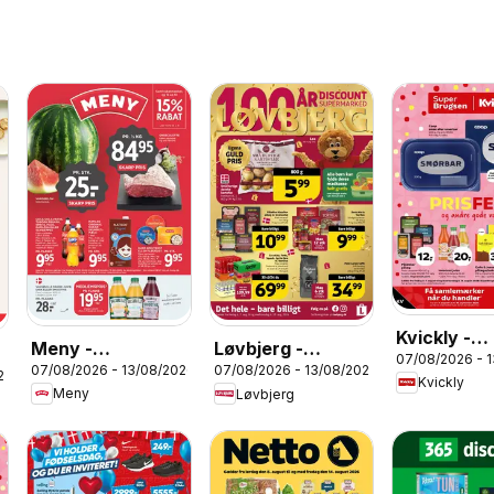
Kvickly -
Meny -
Løvbjerg -
07/08/2026 - 
Tilbudsavi
07/08/2026 - 13/08/2026
07/08/2026 - 13/08/2026
Tilbudsavis uge
Tilbudsavis uge
26
Kvickly
32
Meny
Løvbjerg
33
33