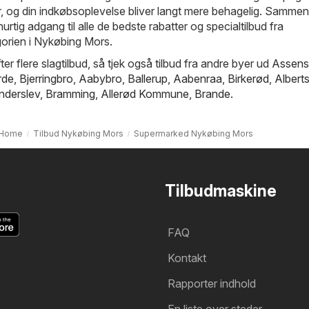
ur, og din indkøbsoplevelse bliver langt mere behagelig. Samme
 hurtig adgang til alle de bedste rabatter og specialtilbud fra
rien i Nykøbing Mors.
ter flere slagtilbud, så tjek også tilbud fra andre byer ud
Assens
rde
,
Bjerringbro
,
Aabybro
,
Ballerup
,
Aabenraa
,
Birkerød
,
Albert
nderslev
,
Bramming
,
Allerød Kommune
,
Brande
.
Home
Tilbud Nykøbing Mors
Supermarked Nykøbing Mors
Tilbudmaskine
FAQ
Kontakt
Rapporter indhold
En liste over steder