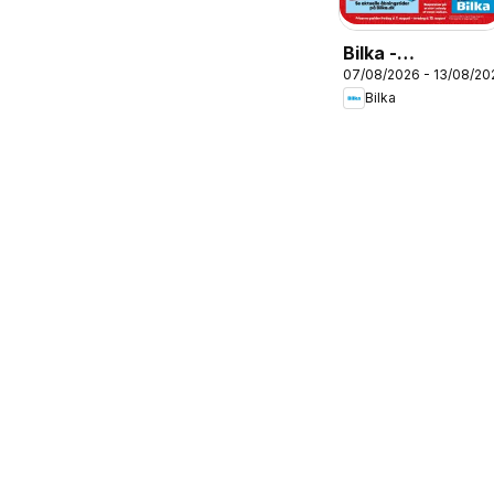
Bilka -
07/08/2026 - 13/08/20
Tilbudsavis uge
Bilka
33