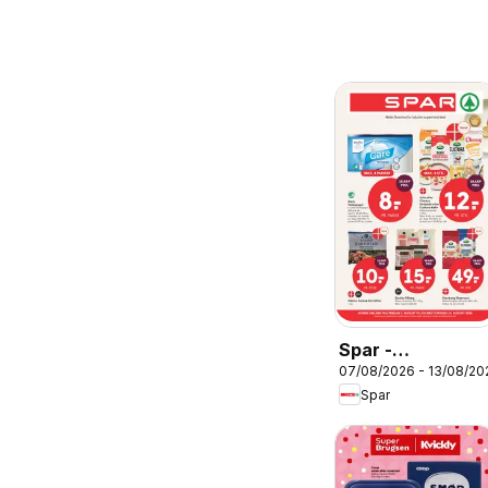
Spar -
07/08/2026 - 13/08/20
Tilbudsavis uge
Spar
33