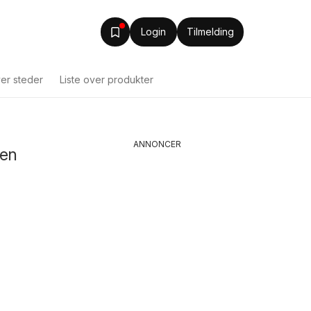
Login
Tilmelding
ver steder
Liste over produkter
ANNONCER
yen