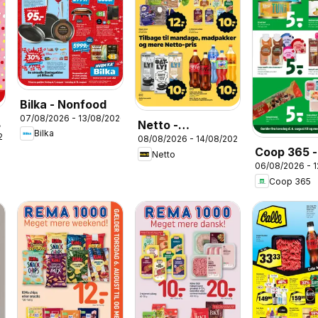
Bilka - Nonfood
07/08/2026 - 13/08/2026
Netto -
Bilka
26
08/08/2026 - 14/08/2026
Tilbudsavis uge
Coop 365 -
Netto
33
06/08/2026 - 
Tilbudsavi
Coop 365
32