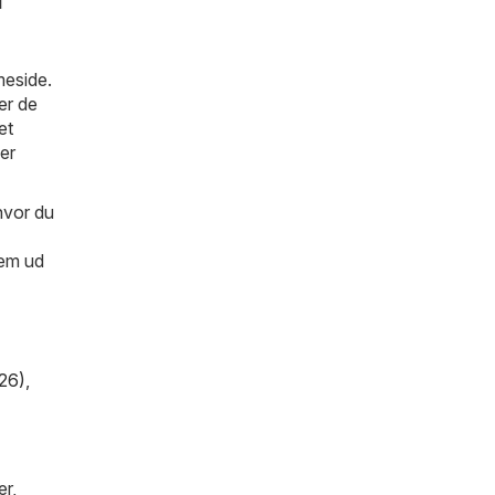
meside.
er de
et
 er
hvor du
dem ud
26)
,
er,