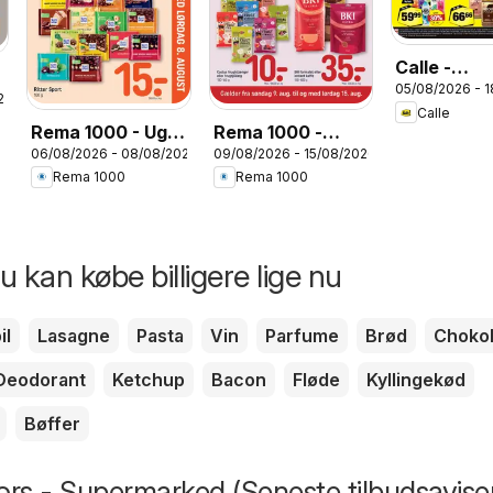
Calle -
05/08/2026 - 
Tilbudsavi
26
Calle
Rema 1000 - Uge
Rema 1000 -
06/08/2026 - 08/08/2026
09/08/2026 - 15/08/2026
32 Indstik
Tilbudsavis uge
Rema 1000
Rema 1000
33
 kan købe billigere lige nu
il
Lasagne
Pasta
Vin
Parfume
Brød
Choko
Deodorant
Ketchup
Bacon
Fløde
Kyllingekød
Bøffer
rs - Supermarked (Seneste tilbudsavise