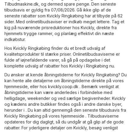
Tilbudmaskine.dk
, og dermed spare penge. Den seneste
tilbudsavis er gyldig fra 07/08/2026. Gå ikke glip af de
seneste rabatter som Kvickly Ringkøbing har at tilbyde på 62
sider. Med onlinetilbudsaviser er indkøb meget lettere. Tag et
kig på nuværende prisreduktioner hos Kvickly, direkte fra
hjemmets trygge rammer, og planlæg effektivt din næste
indkøbstur.
Hos Kvickly Ringkøbing finder du et bredt udvalg af
kvalitetsprodukter til stærke priser. Onlinetilbudsaviserne er
fulde af iøjnefaldende varer, så gå på opdagelse i det
komplette udvalg af rabatter hos Kvickly i Ringkøbing nu.
Du ønsker at kende åbningstiderne for Kvickly Ringkøbing? Du
kan hente alle detaljerne om åbningstiderne direkte på vores
hjemmeside, eller hos
kvickly.coop.dk
. Bemærk venligst at
åbningstiderne kan være anderledes i forbindelse med
helligdage, weekender og ved særlige begivenheder. Kvickly
og kædens andre butikker findes også i andre danske byer,
herunder i . Du kan altid gennemgå den seneste tilbudsavis fra
Kvickly Ringkøbing på vores hjemmeside . Tilbudsaviserne
opdateres for dig dagligt, så du undgår at gå glip af de gode
rabatter. For yderligere detaljer om Kvickly, besøg venligst