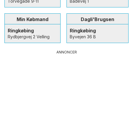
Torvegade 9-11
Badevej 1
Min Købmand
Dagli'Brugsen
Ringkøbing
Ringkøbing
Rydbjergvej 2 Velling
Byvejen 36 B
ANNONCER