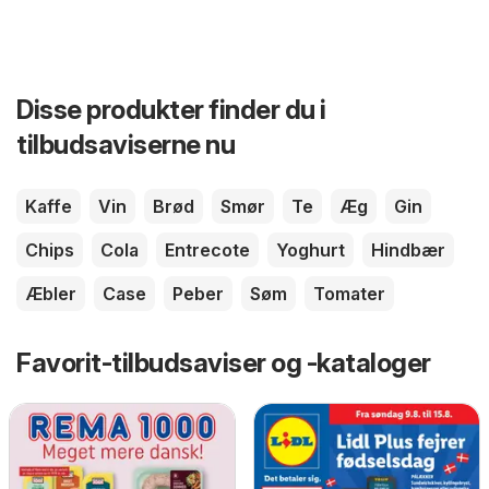
Disse produkter finder du i
tilbudsaviserne nu
Kaffe
Vin
Brød
Smør
Te
Æg
Gin
Chips
Cola
Entrecote
Yoghurt
Hindbær
Æbler
Case
Peber
Søm
Tomater
Favorit-tilbudsaviser og -kataloger