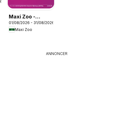
26
Maxi Zoo -
01/08/2026 - 31/08/2026
Månedsavis
Maxi Zoo
August
ANNONCER