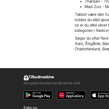
Thansen - Th
Maxi Zoo - M
Takket være den fu
holdes du altid ajo
os er du altid sikret
kategorien i Rødovr
Søger du efter flere
Aars
,
Ålsgårde
,
Bje
Charlottenlund
,
Brø
Tilbudmaskine
De nyeste tilbudsaviser på samme sted
Følg os