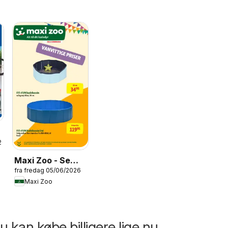
26
Maxi Zoo - Se
fra fredag 05/06/2026
Sommer Avisen
Maxi Zoo
 kan købe billigere lige nu