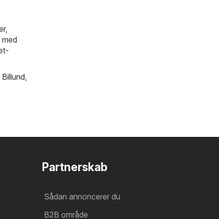
er,
n med
et-
,
Billund
,
Partnerskab
Sådan annoncerer du
B2B område