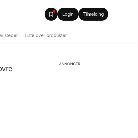
Login
Tilmelding
ver steder
Liste over produkter
ANNONCER
ovre