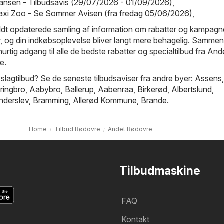
ansen - Tilbudsavis (29/07/2026 - 01/09/2026)
,
axi Zoo - Se Sommer Avisen (fra fredag 05/06/2026)
,
ldt opdaterede samling af information om rabatter og kampagn
ur, og din indkøbsoplevelse bliver langt mere behagelig. Samme
 hurtig adgang til alle de bedste rabatter og specialtilbud fra And
e.
 slagtilbud? Se de seneste tilbudsaviser fra andre byer:
Assens
rringbro
,
Aabybro
,
Ballerup
,
Aabenraa
,
Birkerød
,
Albertslund
,
nderslev
,
Bramming
,
Allerød Kommune
,
Brande
.
Home
Tilbud Rødovre
Andet Rødovre
Tilbudmaskine
FAQ
Kontakt