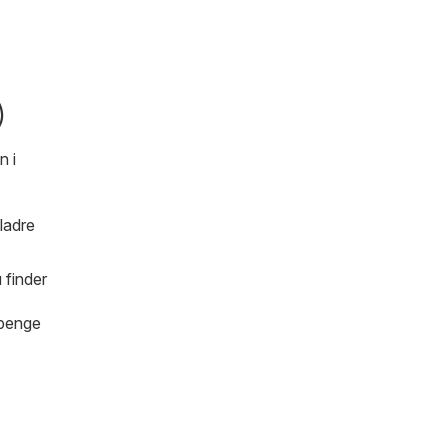
)
n i
ladre
 finder
 penge