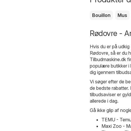
Bouillon
Mus
Rødovre - An
Hvis du er på udkig 
Rødovre, så er du 
Tilbudmaskine.dk
fi
populære butikker i
dig igennem tilbudsa
Vi søger efter de be
de bedste rabatter. 
tilbudsaviser er gy
allerede i dag.
Gå ikke glip af nogle
TEMU - Temu 
Maxi Zoo - M