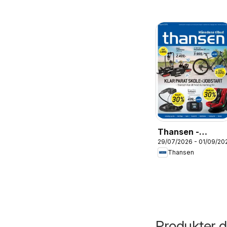
Thansen -
29/07/2026 - 01/09/20
Tilbudsavis
Thansen
Produkter du