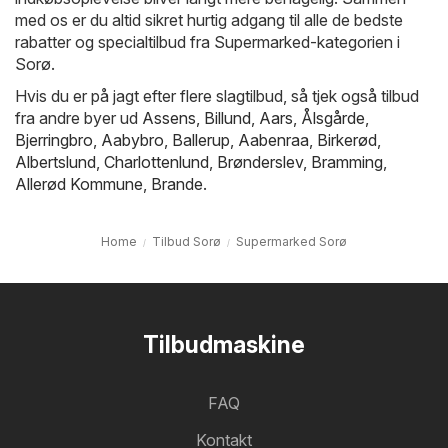
med os er du altid sikret hurtig adgang til alle de bedste
rabatter og specialtilbud fra Supermarked-kategorien i
Sorø.
Hvis du er på jagt efter flere slagtilbud, så tjek også tilbud
fra andre byer ud
Assens
,
Billund
,
Aars
,
Ålsgårde
,
Bjerringbro
,
Aabybro
,
Ballerup
,
Aabenraa
,
Birkerød
,
Albertslund
,
Charlottenlund
,
Brønderslev
,
Bramming
,
Allerød Kommune
,
Brande
.
Home
Tilbud Sorø
Supermarked Sorø
Tilbudmaskine
FAQ
Kontakt