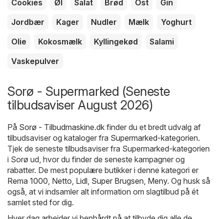
Cookies
Øl
Salat
Brød
Ost
Gin
Jordbær
Kager
Nudler
Mælk
Yoghurt
Olie
Kokosmælk
Kyllingekød
Salami
Vaskepulver
Sorø - Supermarked (Seneste
tilbudsaviser August 2026)
På
Sorø - Tilbudmaskine.dk
finder du et bredt udvalg af
tilbudsaviser og kataloger fra
Supermarked
-kategorien.
Tjek de seneste tilbudsaviser fra Supermarked-kategorien
i Sorø ud, hvor du finder de seneste kampagner og
rabatter. De mest populære butikker i denne kategori er
Rema 1000
,
Netto
,
Lidl
,
Super Brugsen
,
Meny
. Og husk så
også, at vi indsamler alt information om slagtilbud på ét
samlet sted for dig.
Hver dag arbejder vi benhårdt på at tilbyde dig alle de