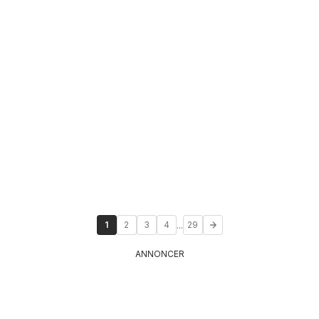
...
1
2
3
4
29
ANNONCER