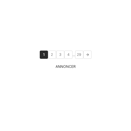
...
1
2
3
4
29
ANNONCER